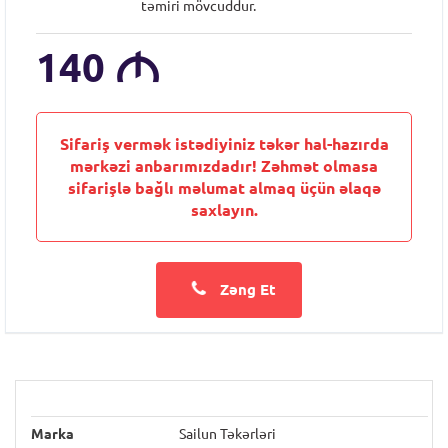
təmiri mövcuddur.
140
M
Sifariş vermək istədiyiniz təkər hal-hazırda
mərkəzi anbarımızdadır! Zəhmət olmasa
sifarişlə bağlı məlumat almaq üçün əlaqə
saxlayın.
Zəng Et
Marka
Sailun Təkərləri