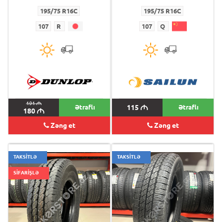
195/75 R16C
195/75 R16C
107
R
107
Q
191
M
Ətraflı
115
M
Ətraflı
180
M
Zəng et
Zəng et
TAKSİTLƏ
TAKSİTLƏ
SİFARİŞLƏ