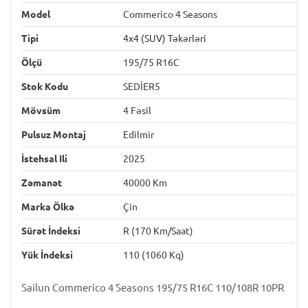
Model
Commerico 4 Seasons
Tipi
4x4 (SUV) Təkərləri
Ölçü
195/75 R16C
Stok Kodu
SEDİER5
Mövsüm
4 Fəsil
Pulsuz Montaj
Edilmir
İstehsal Ili
2025
Zəmanət
40000 Km
Marka Ölkə
Çin
Sürət İndeksi
R (170 Km/saat)
Yük İndeksi
110 (1060 Kq)
Sailun Commerico 4 Seasons 195/75 R16C 110/108R 10PR