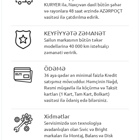
KURYER ilə, Naxçıvan daxil bütün şəhər
və rayonlara 48 saat ərzində AZƏRPOÇT
vasitəsi ilə çatdırılma edirik.
KEYFİYYƏTƏ ZƏMANƏT
Sailun markasının bütün təkər
modellərinə 40 000 km istehsalçı
zəmanəti veririk.
ÖDƏMƏ
36 aya qədər ən minimal faizlə Kredit
satışımız mövcuddur. Həmçinin Nəğd,
Rəsmi müqavilə ilə köçürmə və Taksit
kartları (1 Kart, Tam Kart, Bolkart)
vasitəsi ilə ödəniş edə bilərsiniz.
Xidmətlər
Servisimizdə son texnologiya
avadanlıqları olan Sıvic və Bright
markaları ilə Montaj, Balans və Disk