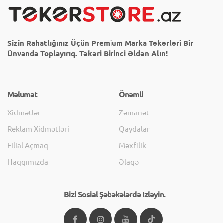
Sizin Rahatlığınız Üçün Premium Marka Təkərləri Bir
Ünvanda Toplayırıq. Təkəri Birinci Əldən Alın!
Məlumat
Önəmli
Xidmətlər
Zəmanət
Reklam Xidmətləri
Qaydalar
Filial Açmaq
Məxfilik
Haqqımızda
Əlaqə
Bizi Sosial Şəbəkələrdə Izləyin.