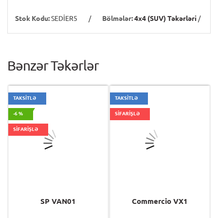
Stok Kodu:
SEDİER5
/
Bölmələr:
4x4 (SUV) Təkərləri
/
Bənzər Təkərlər
TAKSİTLƏ
TAKSİTLƏ
-6 %
SİFARİŞLƏ
SİFARİŞLƏ
SP VAN01
Commercio VX1