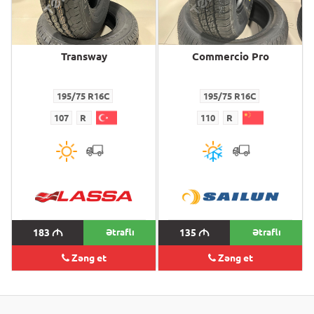
Transway
Commercio Pro
195/75 R16C
195/75 R16C
107
R
110
R
183
M
Ətraflı
135
M
Ətraflı
Zəng et
Zəng et