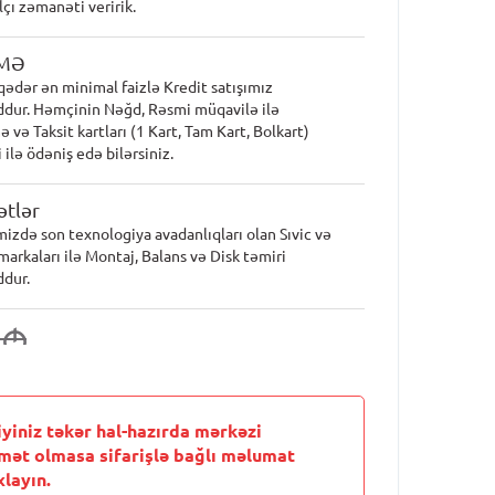
lçı zəmanəti veririk.
MƏ
qədər ən minimal faizlə Kredit satışımız
dur. Həmçinin Nəğd, Rəsmi müqavilə ilə
 və Taksit kartları (1 Kart, Tam Kart, Bolkart)
 ilə ödəniş edə bilərsiniz.
tlər
mizdə son texnologiya avadanlıqları olan Sıvic və
markaları ilə Montaj, Balans və Disk təmiri
dur.
1
M
iyiniz təkər hal-hazırda mərkəzi
mət olmasa sifarişlə bağlı məlumat
layın.