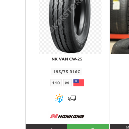
NK VAN CW-25
195/75 R16C
110
M
2