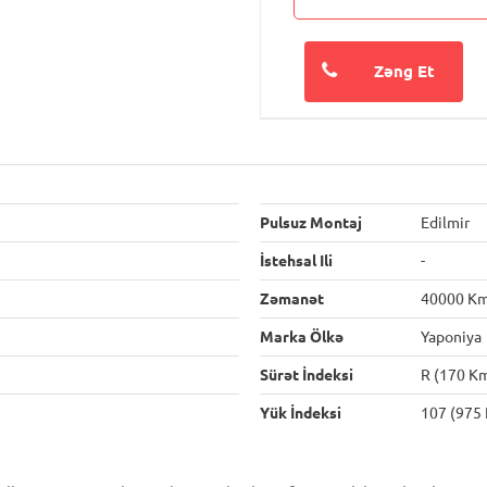
Zəng Et
Pulsuz Montaj
Edilmir
İstehsal Ili
-
Zəmanət
40000 K
Marka Ölkə
Yaponiya
Sürət İndeksi
R (170 K
Yük İndeksi
107 (975 