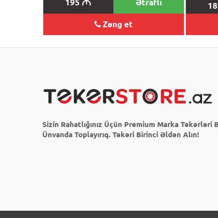
195
Ətraflı
M
1
Zəng et
Sizin Rahatlığınız Üçün Premium Marka Təkərləri B
Ünvanda Toplayırıq. Təkəri Birinci Əldən Alın!