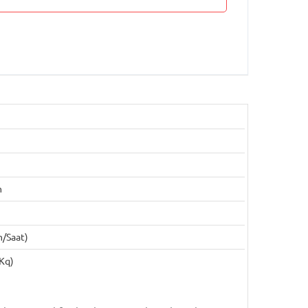
m
m/saat)
Kq)