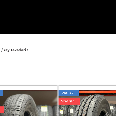
i
/
Yay Təkərləri
/
TAKSİTLƏ
SİFARİŞLƏ