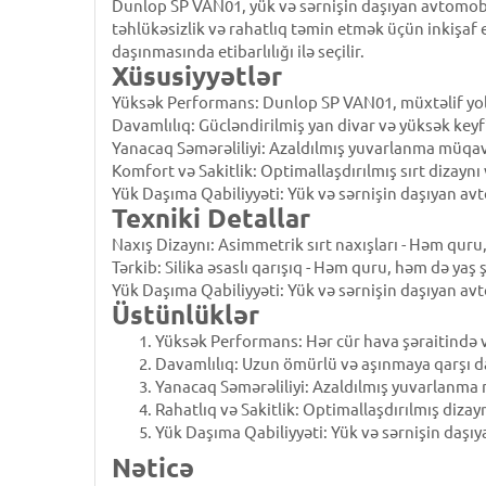
Dunlop SP VAN01, yük və sərnişin daşıyan avtomobi
təhlükəsizlik və rahatlıq təmin etmək üçün inkişa
daşınmasında etibarlılığı ilə seçilir.
Xüsusiyyətlər
Yüksək Performans: Dunlop SP VAN01, müxtəlif yol v
Davamlılıq: Gücləndirilmiş yan divar və yüksək keyf
Yanacaq Səmərəliliyi: Azaldılmış yuvarlanma müqav
Komfort və Sakitlik: Optimallaşdırılmış sırt dizayn
Yük Daşıma Qabiliyyəti: Yük və sərnişin daşıyan avt
Texniki Detallar
Naxış Dizaynı: Asimmetrik sırt naxışları - Həm qur
Tərkib: Silika əsaslı qarışıq - Həm quru, həm də yaş
Yük Daşıma Qabiliyyəti: Yük və sərnişin daşıyan av
Üstünlüklər
Yüksək Performans: Hər cür hava şəraitində və
Davamlılıq: Uzun ömürlü və aşınmaya qarşı da
Yanacaq Səmərəliliyi: Azaldılmış yuvarlanma 
Rahatlıq və Sakitlik: Optimallaşdırılmış dizayn
Yük Daşıma Qabiliyyəti: Yük və sərnişin daşı
Nəticə