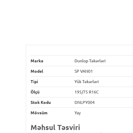
Marka
Dunlop Təkərləri
Model
SP VAN01
Tipi
Yük Təkərləri
Ölçü
195/75 R16C
Stok Kodu
DNLPY004
Mövsüm
Yay
Məhsul Təsviri