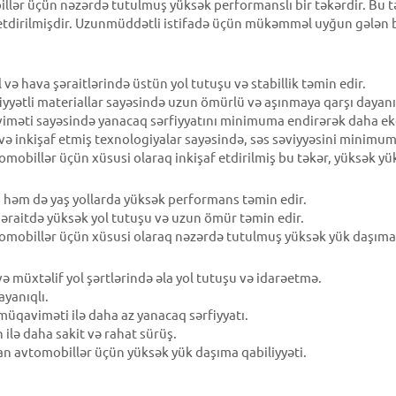
llər üçün nəzərdə tutulmuş yüksək performanslı bir təkərdir. Bu t
f etdirilmişdir. Uzunmüddətli istifadə üçün mükəmməl uyğun gələn 
ə hava şəraitlərində üstün yol tutuşu və stabillik təmin edir.
iyyətli materiallar sayəsində uzun ömürlü və aşınmaya qarşı dayanıq
iməti sayəsində yanacaq sərfiyyatını minimuma endirərək daha eko
ı və inkişaf etmiş texnologiyalar sayəsində, səs səviyyəsini minimu
omobillər üçün xüsusi olaraq inkişaf etdirilmiş bu təkər, yüksək yü
u, həm də yaş yollarda yüksək performans təmin edir.
 şəraitdə yüksək yol tutuşu və uzun ömür təmin edir.
tomobillər üçün xüsusi olaraq nəzərdə tutulmuş yüksək yük daşıma 
 müxtəlif yol şərtlərində əla yol tutuşu və idarəetmə.
yanıqlı.
müqaviməti ilə daha az yanacaq sərfiyyatı.
 ilə daha sakit və rahat sürüş.
yan avtomobillər üçün yüksək yük daşıma qabiliyyəti.