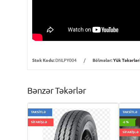
Stok Kodu:
DNLPY004
/
Bölmələr:
Yük Təkərlər
Bənzər Təkərlər
TAKSİTLƏ
TAKSİTLƏ
SİFARİŞLƏ
-6 %
SİFARİŞLƏ