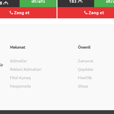
Ətraflı
183
Ətra
M
88
M
Zəng et
Zəng et
Məlumat
Önəmli
Xidmətlər
Zəmanət
ir
Reklam Xidmətləri
Qaydalar
Filial Açmaq
Məxfilik
Haqqımızda
Əlaqə