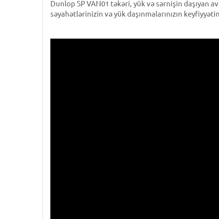
Dunlop SP VAN01 təkəri, yük və sərnişin daşıyan av
səyahətlərinizin və yük daşınmalarınızın keyfiyyəti