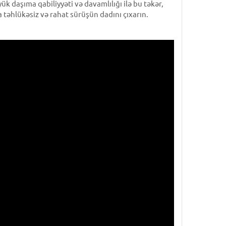
 daşıma qabiliyyəti və davamlılığı ilə bu təkər,
a təhlükəsiz və rahat sürüşün dadını çıxarın.