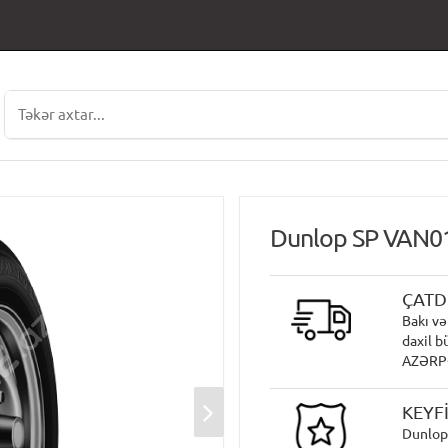
Dunlop SP VAN0
ÇATD
Bakı və
daxil b
AZƏRPOÇ
KEYF
Dunlop