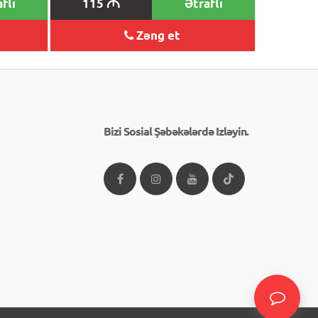
flı
115
Ətraflı
M
Zəng et
Bizi Sosial Şəbəkələrdə Izləyin.