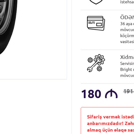
istehsa
ÖDƏ
36 aya 
mövcud
köçürmə
vasitəsi
Xidmə
Servisi
Bright 
mövcud
180
M
19
Sifariş vermək istəd
anbarımızdadır! Zəh
almaq üçün əlaqə sax