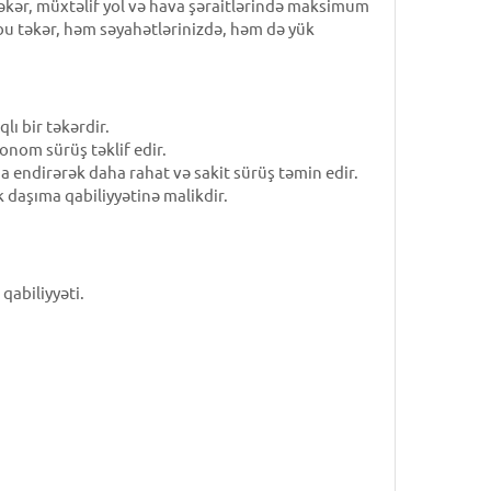
əkər, müxtəlif yol və hava şəraitlərində maksimum
bu təkər, həm səyahətlərinizdə, həm də yük
lı bir təkərdir.
nom sürüş təklif edir.
ma endirərək daha rahat və sakit sürüş təmin edir.
k daşıma qabiliyyətinə malikdir.
qabiliyyəti.