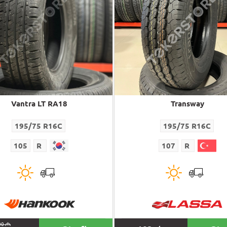
Vantra LT RA18
Transway
195/75 R16C
195/75 R16C
105
R
107
R
00
M