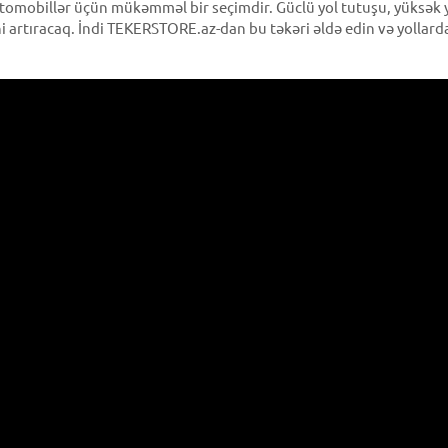
tomobillər üçün mükəmməl bir seçimdir. Güclü yol tutuşu, yüksək yük
ni artıracaq. İndi TEKERSTORE.az-dan bu təkəri əldə edin və yollard