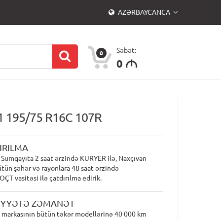
AZƏRBAYCANCA
Səbət:
0
0
M
1 195/75 R16C 107R
IRILMA
 Sumqayıta 2 saat ərzində KURYER ilə, Naxçıvan
ütün şəhər və rayonlara 48 saat ərzində
T vasitəsi ilə çatdırılma edirik.
İYYƏTƏ ZƏMANƏT
 markasının bütün təkər modellərinə 40 000 km