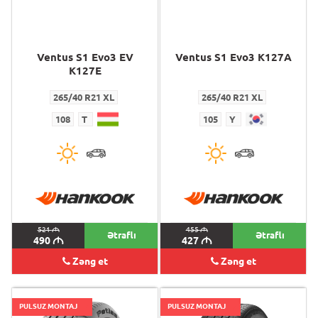
Ventus S1 Evo3 EV
Ventus S1 Evo3 K127A
K127E
265/40 R21 XL
265/40 R21 XL
108
T
105
Y
521
M
455
M
Ətraflı
Ətraflı
490
M
427
M
Zəng et
Zəng et
PULSUZ MONTAJ
PULSUZ MONTAJ