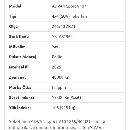
Model
ADVAN Sport V107
Tipi
4x4 (SUV) Təkərləri
Ölçü
265/40 ZR21
Stok Kodu
YKTAS1964
Mövsüm
Yay
Pulsuz Montaj
Edilir
İstehsal Ili
2025
Zəmanət
40000 Km
Marka Ölkə
Filippin
Sürət İndeksi
Y (300 Km/saat)
Yük İndeksi
105 (925 Kq)
Yokohama ADVAN Sport V107 265/40 R21 – güclü
mühərrikə və dinamik idarəetməyə sahib SUV və