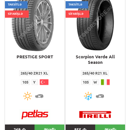
TAKSİTLƏ
TAKSİTLƏ
SİFARİŞLƏ
SİFARİŞLƏ
PRESTIGE SPORT
Scorpion Verde All
Season
265/40 ZR21 XL
265/40 R21 XL
105
Y
105
W
269
M
Ətraflı
855
M
Ətraflı