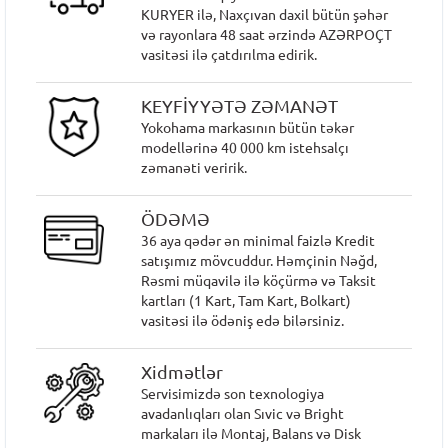
KURYER ilə, Naxçıvan daxil bütün şəhər
və rayonlara 48 saat ərzində AZƏRPOÇT
vasitəsi ilə çatdırılma edirik.
KEYFİYYƏTƏ ZƏMANƏT
Yokohama markasının bütün təkər
modellərinə 40 000 km istehsalçı
zəmanəti veririk.
ÖDƏMƏ
36 aya qədər ən minimal faizlə Kredit
satışımız mövcuddur. Həmçinin Nəğd,
Rəsmi müqavilə ilə köçürmə və Taksit
kartları (1 Kart, Tam Kart, Bolkart)
vasitəsi ilə ödəniş edə bilərsiniz.
Xidmətlər
Servisimizdə son texnologiya
avadanlıqları olan Sıvic və Bright
markaları ilə Montaj, Balans və Disk