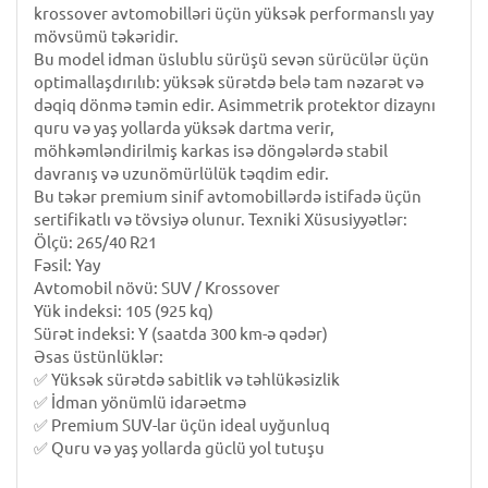
krossover avtomobilləri üçün yüksək performanslı yay
mövsümü təkəridir.
Bu model idman üslublu sürüşü sevən sürücülər üçün
optimallaşdırılıb: yüksək sürətdə belə tam nəzarət və
dəqiq dönmə təmin edir.
Asimmetrik protektor dizaynı
quru və yaş yollarda yüksək dartma verir,
möhkəmləndirilmiş karkas isə döngələrdə stabil
davranış və uzunömürlülük təqdim edir.
Bu təkər premium sinif avtomobillərdə istifadə üçün
sertifikatlı və tövsiyə olunur.
Texniki Xüsusiyyətlər:
Ölçü: 265/40 R21
Fəsil: Yay
Avtomobil növü: SUV / Krossover
Yük indeksi: 105 (925 kq)
Sürət indeksi: Y (saatda 300 km-ə qədər)
Əsas üstünlüklər:
✅ Yüksək sürətdə sabitlik və təhlükəsizlik
✅ İdman yönümlü idarəetmə
✅ Premium SUV-lar üçün ideal uyğunluq
✅ Quru və yaş yollarda güclü yol tutuşu