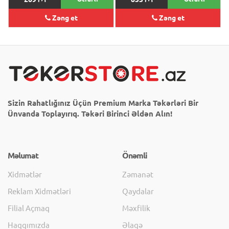
Zəng et
Zəng et
Sizin Rahatlığınız Üçün Premium Marka Təkərləri Bir
Ünvanda Toplayırıq. Təkəri Birinci Əldən Alın!
Məlumat
Önəmli
Xidmətlər
Zəmanət
Reklam Xidmətləri
Qaydalar
Filial Açmaq
Məxfilik
Haqqımızda
Əlaqə