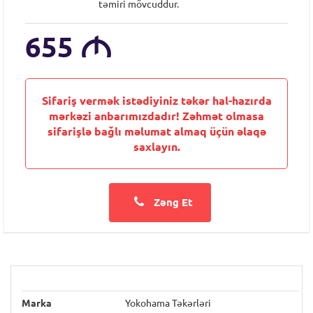
təmiri mövcuddur.
655
M
Sifariş vermək istədiyiniz təkər hal-hazırda
mərkəzi anbarımızdadır! Zəhmət olmasa
sifarişlə bağlı məlumat almaq üçün əlaqə
saxlayın.
Zəng Et
Marka
Yokohama Təkərləri