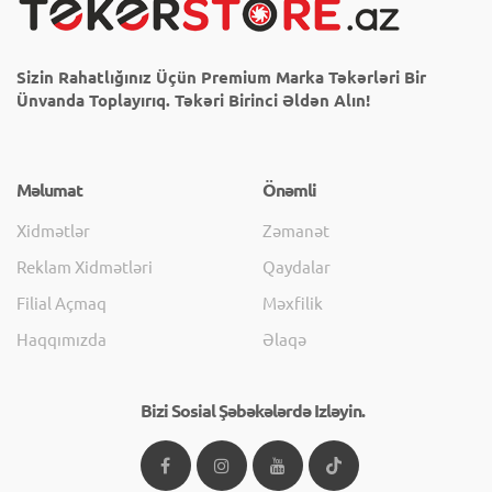
Sizin Rahatlığınız Üçün Premium Marka Təkərləri Bir
Ünvanda Toplayırıq. Təkəri Birinci Əldən Alın!
Məlumat
Önəmli
Xidmətlər
Zəmanət
Reklam Xidmətləri
Qaydalar
Filial Açmaq
Məxfilik
Haqqımızda
Əlaqə
Bizi Sosial Şəbəkələrdə Izləyin.