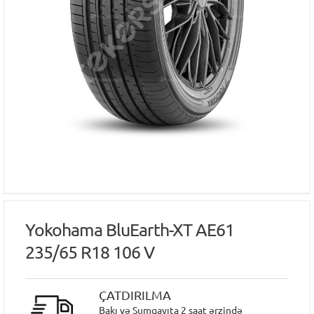
Yokohama BluEarth-XT AE61
235/65 R18 106 V
ÇATDIRILMA
Bakı və Sumqayıta 2 saat ərzində