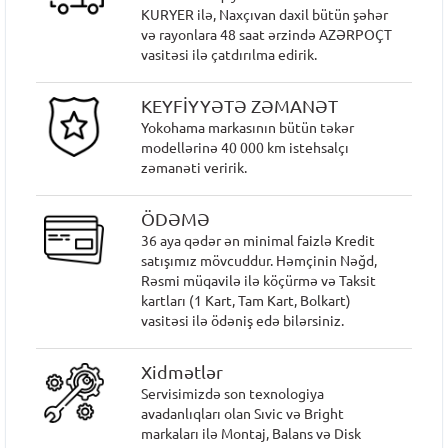
KURYER ilə, Naxçıvan daxil bütün şəhər
və rayonlara 48 saat ərzində AZƏRPOÇT
vasitəsi ilə çatdırılma edirik.
KEYFİYYƏTƏ ZƏMANƏT
Yokohama markasının bütün təkər
modellərinə 40 000 km istehsalçı
zəmanəti veririk.
ÖDƏMƏ
36 aya qədər ən minimal faizlə Kredit
satışımız mövcuddur. Həmçinin Nəğd,
Rəsmi müqavilə ilə köçürmə və Taksit
kartları (1 Kart, Tam Kart, Bolkart)
vasitəsi ilə ödəniş edə bilərsiniz.
Xidmətlər
Servisimizdə son texnologiya
avadanlıqları olan Sıvic və Bright
markaları ilə Montaj, Balans və Disk