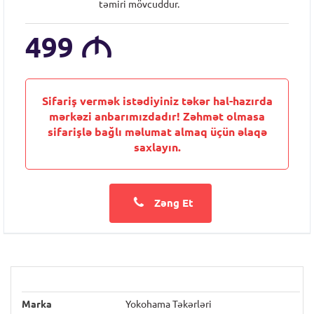
təmiri mövcuddur.
499
M
Sifariş vermək istədiyiniz təkər hal-hazırda
mərkəzi anbarımızdadır! Zəhmət olmasa
sifarişlə bağlı məlumat almaq üçün əlaqə
saxlayın.
Zəng Et
Marka
Yokohama Təkərləri