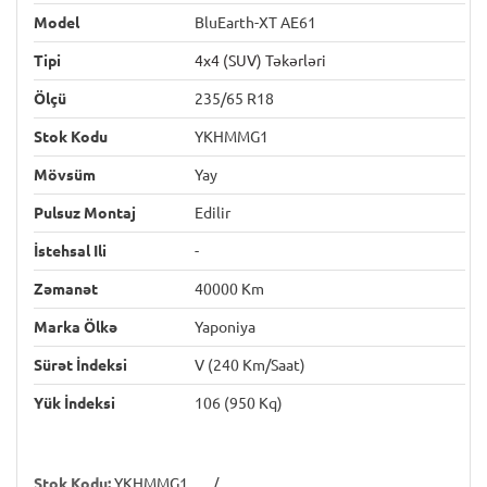
Model
BluEarth-XT AE61
Tipi
4x4 (SUV) Təkərləri
Ölçü
235/65 R18
Stok Kodu
YKHMMG1
Mövsüm
Yay
Pulsuz Montaj
Edilir
İstehsal Ili
-
Zəmanət
40000 Km
Marka Ölkə
Yaponiya
Sürət İndeksi
V (240 Km/saat)
Yük İndeksi
106 (950 Kq)
Stok Kodu:
YKHMMG1
/