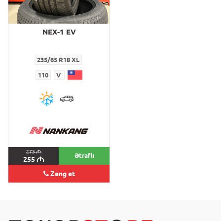
NEX-1 EV
235/65 R18 XL
110
V
275
M
Ətraflı
255
M
Zəng et