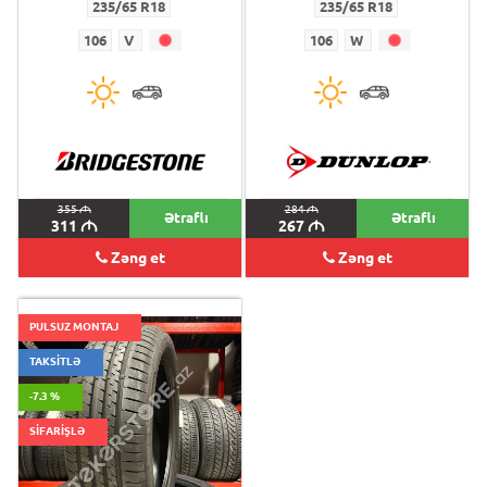
235/65 R18
235/65 R18
106
V
106
W
355
M
284
M
Ətraflı
Ətraflı
311
M
267
M
Zəng et
Zəng et
PULSUZ MONTAJ
TAKSİTLƏ
-7.3 %
SİFARİŞLƏ