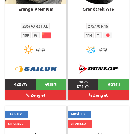
Erange Premıum
Grandtrek AT5
285/40 R21 XL
275/70 R16
109
W
114
T
288
M
420
M
Ətraflı
Ətraflı
271
M
Zəng et
Zəng et
TAKSİTLƏ
TAKSİTLƏ
SİFARİŞLƏ
SİFARİŞLƏ