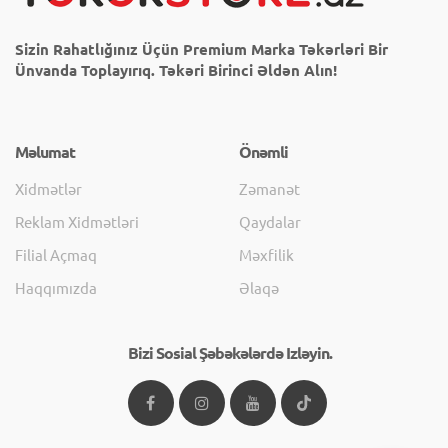
Sizin Rahatlığınız Üçün Premium Marka Təkərləri Bir
Ünvanda Toplayırıq. Təkəri Birinci Əldən Alın!
Məlumat
Önəmli
Xidmətlər
Zəmanət
Reklam Xidmətləri
Qaydalar
Filial Açmaq
Məxfilik
Haqqımızda
Əlaqə
Bizi Sosial Şəbəkələrdə Izləyin.