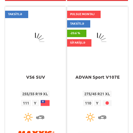
TAKSİTLƏ
PULSUZ MONTAJ
TAKSİTLƏ
-20.6 %
SİFARİŞLƏ
VS6 SUV
ADVAN Sport V107E
255/55 R19 XL
275/45 R21 XL
111
Y
110
Y