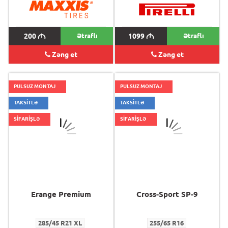
200
M
Ətraflı
1099
M
Ətraflı
Zəng et
Zəng et
PULSUZ MONTAJ
PULSUZ MONTAJ
TAKSİTLƏ
TAKSİTLƏ
SİFARİŞLƏ
SİFARİŞLƏ
Erange Premium
Cross-Sport SP-9
285/45 R21 XL
255/65 R16