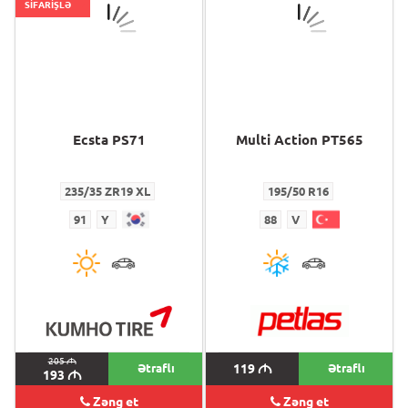
SİFARİŞLƏ
Ecsta PS71
Multi Action PT565
235/35 ZR19 XL
195/50 R16
91
Y
88
V
205
M
Ətraflı
119
M
Ətraflı
193
M
Zəng et
Zəng et