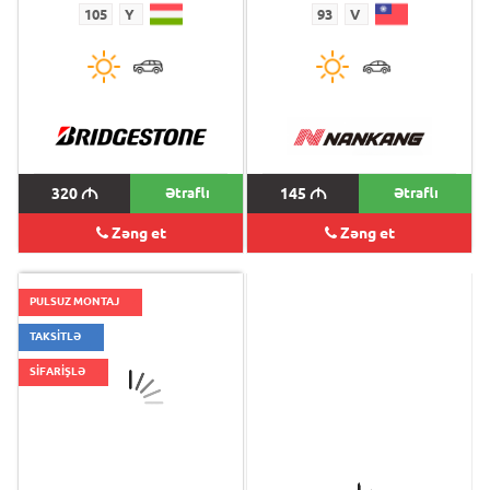
105
Y
93
V
320
M
Ətraflı
145
M
Ətraflı
Zəng et
Zəng et
PULSUZ MONTAJ
TAKSİTLƏ
SİFARİŞLƏ