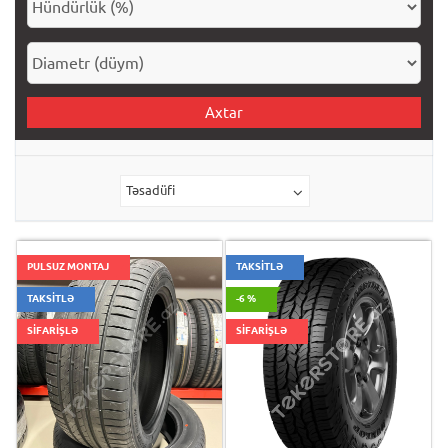
Axtar
Təsadüfi
PULSUZ MONTAJ
TAKSİTLƏ
TAKSİTLƏ
-6 %
SİFARİŞLƏ
SİFARİŞLƏ