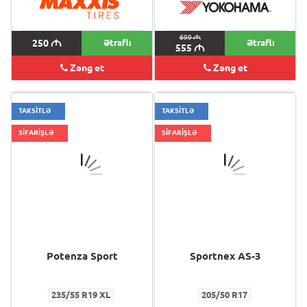
699
M
250
M
Ətraflı
Ətraflı
555
M
Zəng et
Zəng et
TAKSİTLƏ
TAKSİTLƏ
SİFARİŞLƏ
SİFARİŞLƏ
Potenza Sport
Sportnex AS-3
235/55 R19 XL
205/50 R17