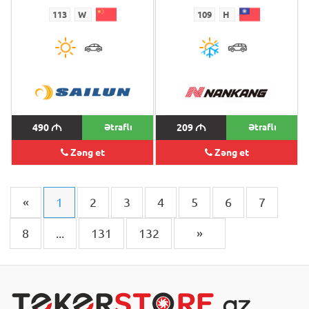
113
W
109
H
490
M
Ətraflı
209
M
Ətraflı
Zəng et
Zəng et
«
1
2
3
4
5
6
7
8
...
131
132
»