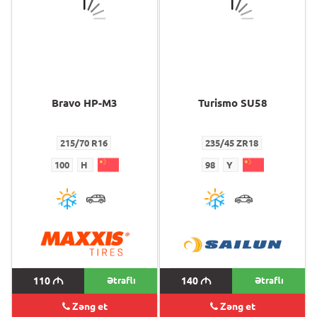
Bravo HP-M3
Turismo SU58
215/70 R16
235/45 ZR18
100
H
98
Y
110
M
Ətraflı
140
M
Ətraflı
Zəng et
Zəng et