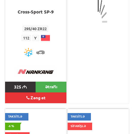
Cross-Sport SP-9
Ecsta PS71
295/40 ZR22
235/35 ZR19 XL
112
Y
91
Y
205
M
325
M
Ətraflı
193
M
Zəng et
TAKSİTLƏ
TAKSİTLƏ
-6 %
SİFARİŞLƏ