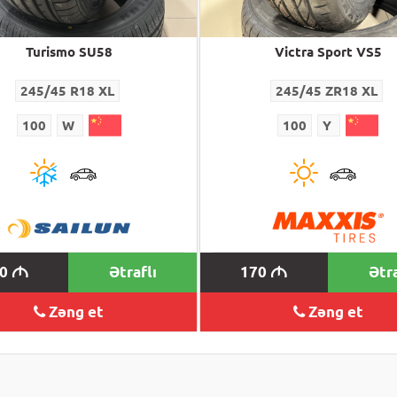
Turismo SU58
Victra Sport VS5
245/45 R18 XL
245/45 ZR18 XL
100
W
100
Y
40
Ətraflı
170
Ətra
M
M
Zəng et
Zəng et