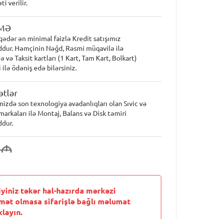
i verilir.
MƏ
qədər ən minimal faizlə Kredit satışımız
dur. Həmçinin Nəğd, Rəsmi müqavilə ilə
 və Taksit kartları (1 Kart, Tam Kart, Bolkart)
 ilə ödəniş edə bilərsiniz.
tlər
mizdə son texnologiya avadanlıqları olan Sıvic və
markaları ilə Montaj, Balans və Disk təmiri
dur.
2
M
iyiniz təkər hal-hazırda mərkəzi
mət olmasa sifarişlə bağlı məlumat
layın.