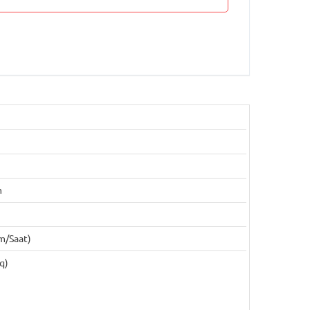
m
m/saat)
q)