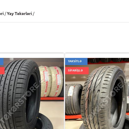
ri
/
Yay Təkərləri
/
TAKSİTLƏ
SİFARİŞLƏ