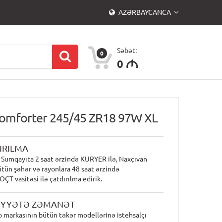
AZƏRBAYCANCA
Səbət:
0
0
M
Comforter 245/45 ZR18 97W XL
IRILMA
 Sumqayıta 2 saat ərzində KURYER ilə, Naxçıvan
ütün şəhər və rayonlara 48 saat ərzində
T vasitəsi ilə çatdırılma edirik.
İYYƏTƏ ZƏMANƏT
 markasının bütün təkər modellərinə istehsalçı