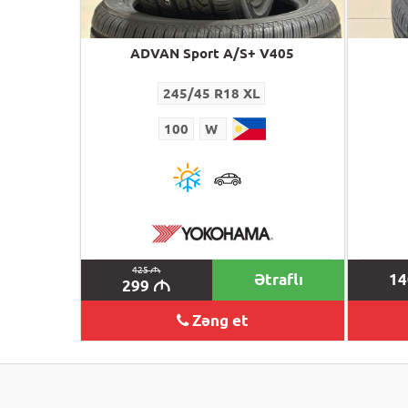
ADVAN Sport A/S+ V405
245/45 R18 XL
100
W
425
M
Ətraflı
1
299
M
Zəng et