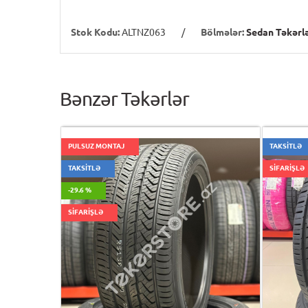
Stok Kodu:
ALTNZ063
/
Bölmələr:
Sedan Təkərlə
Bənzər Təkərlər
PULSUZ MONTAJ
TAKSİTLƏ
TAKSİTLƏ
SİFARİŞLƏ
-29.6 %
SİFARİŞLƏ