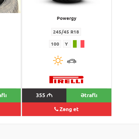
Powergy
245/45 R18
100
Y
flı
355
Ətraflı
M
Zəng et