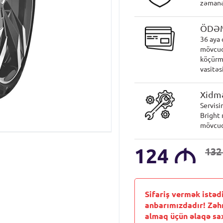
zəmanət
ÖDƏ
36 aya 
mövcud
köçürmə
vasitəsi
Xidmə
Servisi
Bright 
mövcud
124
M
13
Sifariş vermək istəd
anbarımızdadır! Zəh
almaq üçün əlaqə sax