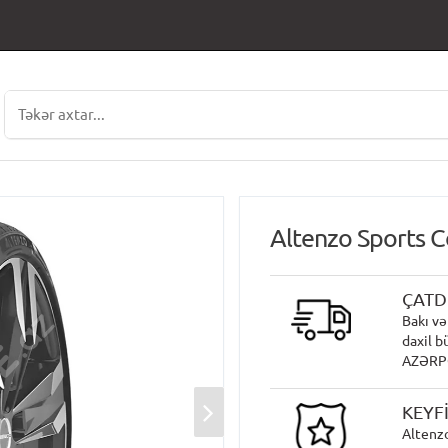
Altenzo Sports 
ÇATD
Bakı və
daxil b
AZƏRPOÇ
KEYF
Altenzo