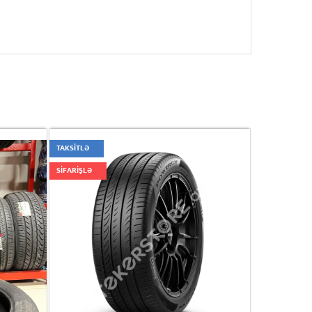
TAKSİTLƏ
SİFARİŞLƏ