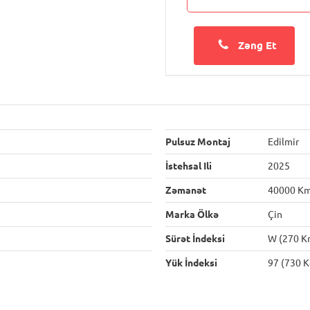
Zəng Et
Pulsuz Montaj
Edilmir
İstehsal Ili
2025
Zəmanət
40000 K
Marka Ölkə
Çin
Sürət İndeksi
W (270 K
Yük İndeksi
97 (730 K