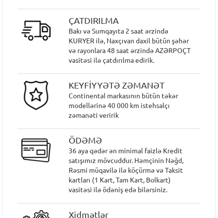
ÇATDIRILMA
Bakı və Sumqayıta 2 saat ərzində
KURYER ilə, Naxçıvan daxil bütün şəhər
və rayonlara 48 saat ərzində AZƏRPOÇT
vasitəsi ilə çatdırılma edirik.
KEYFİYYƏTƏ ZƏMANƏT
Continental markasının bütün təkər
modellərinə 40 000 km istehsalçı
zəmanəti veririk
ÖDƏMƏ
36 aya qədər ən minimal faizlə Kredit
satışımız mövcuddur. Həmçinin Nəğd,
Rəsmi müqavilə ilə köçürmə və Taksit
kartları (1 Kart, Tam Kart, Bolkart)
vasitəsi ilə ödəniş edə bilərsiniz.
Xidmətlər