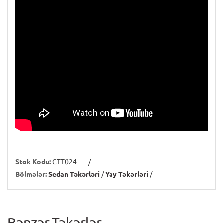
Stok Kodu:
CTT024
/
Bölmələr:
Sedan Təkərləri
/
Yay Təkərləri
/
Bənzər Təkərlər