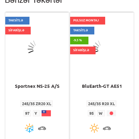
TAKSİTLƏ
PULSUZ MONTAJ
SİFARİŞLƏ
TAKSİTLƏ
-9.5 %
SİFARİŞLƏ
Sportnex NS-25 A/S
BluEarth-GT AE51
245/35 ZR20 XL
245/35 R20 XL
97
Y
95
W