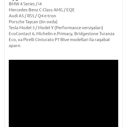
BMW 4 Series / i4
Mercedes-Benz C-Class AMG / EQE
Audi A5 / RS5 / Q4 e-tron
Porsche Taycan (ön oxda)
Tesla Model 3 / Model Y (Performance versiyaları)
EcoContact 6, Michelin e.Primacy, Bridgestone Turanza
Eco, və Pirelli Cinturato P7 Blue modelləri ilə rəqabət
aparır.