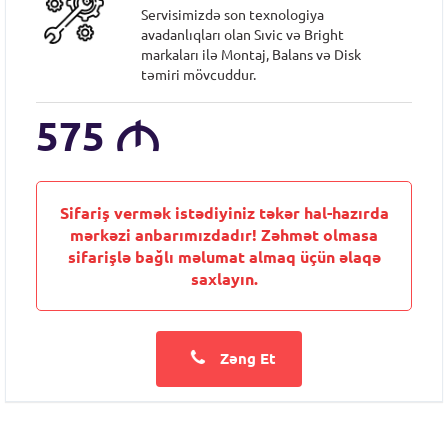
Servisimizdə son texnologiya
avadanlıqları olan Sıvic və Bright
markaları ilə Montaj, Balans və Disk
təmiri mövcuddur.
575
M
Sifariş vermək istədiyiniz təkər hal-hazırda
mərkəzi anbarımızdadır! Zəhmət olmasa
sifarişlə bağlı məlumat almaq üçün əlaqə
saxlayın.
Zəng Et