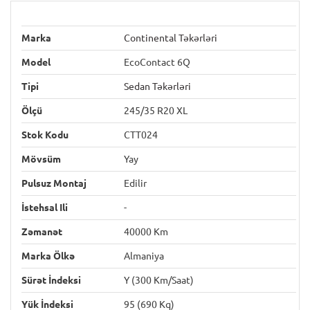
Marka
Continental Təkərləri
Model
EcoContact 6Q
Tipi
Sedan Təkərləri
Ölçü
245/35 R20 XL
Stok Kodu
CTT024
Mövsüm
Yay
Pulsuz Montaj
Edilir
İstehsal Ili
-
Zəmanət
40000 Km
Marka Ölkə
Almaniya
Sürət İndeksi
Y (300 Km/saat)
Yük İndeksi
95 (690 Kq)