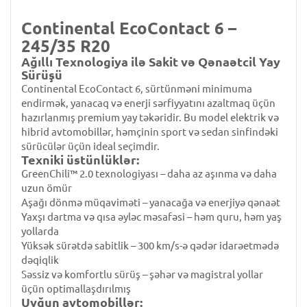
Continental EcoContact 6 –
245/35 R20
Ağıllı Texnologiya ilə Sakit və Qənaətcil Yay
Sürüşü
Continental EcoContact 6, sürtünməni minimuma
endirmək, yanacaq və enerji sərfiyyatını azaltmaq üçün
hazırlanmış premium yay təkəridir. Bu model elektrik və
hibrid avtomobillər, həmçinin sport və sedan sinfindəki
sürücülər üçün ideal seçimdir.
Texniki üstünlüklər:
GreenChili™ 2.0 texnologiyası – daha az aşınma və daha
uzun ömür
Aşağı dönmə müqaviməti – yanacağa və enerjiyə qənaət
Yaxşı dartma və qısa əyləc məsafəsi – həm quru, həm yaş
yollarda
Yüksək sürətdə sabitlik – 300 km/s-ə qədər idarəetmədə
dəqiqlik
Səssiz və komfortlu sürüş – şəhər və magistral yollar
üçün optimallaşdırılmış
Uyğun avtomobillər: