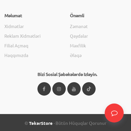
Məlumat
Önəmli
Xidmətlər
Zəmanət
Reklam Xidmətləri
Qaydalar
Filial Açmaq
Məxfilik
Haqqımızda
Əlaqə
Bizi Sosial Şəbəkələrdə Izləyin.
©
TəkərStore
- Bütün Hüquqlar Qorunur