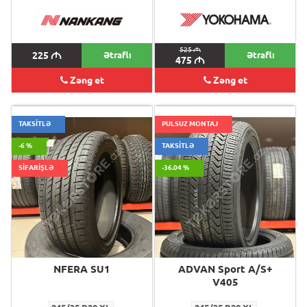
525
M
225
M
Ətraflı
Ətraflı
475
M
Zəng et
Zəng et
TAKSİTLƏ
PULSUZ MONTAJ
-6 %
TAKSİTLƏ
SİFARİŞLƏ
-36.04 %
NFERA SU1
ADVAN Sport A/S+
V405