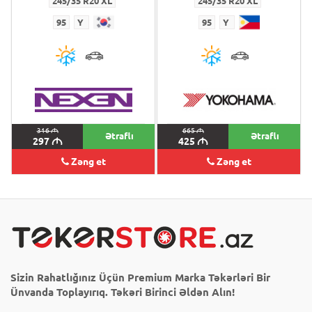
245/35 R20 XL
245/35 R20 XL
95
Y
95
Y
316
M
665
M
Ətraflı
Ətraflı
297
M
425
M
Zəng et
Zəng et
Sizin Rahatlığınız Üçün Premium Marka Təkərləri Bir
Ünvanda Toplayırıq. Təkəri Birinci Əldən Alın!