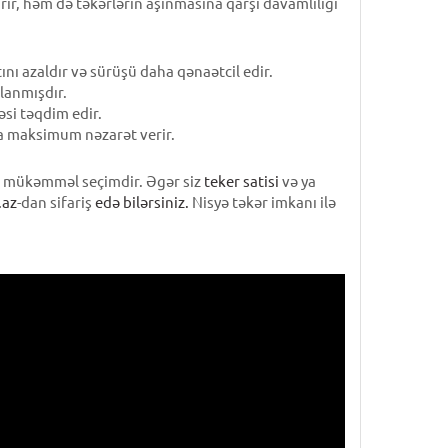
ır, həm də təkərlərin aşınmasına qarşı davamlılığı
ını azaldır və sürüşü daha qənaətcil edir.
lanmışdır.
əsi təqdim edir.
da maksimum nəzarət verir.
ün mükəmməl seçimdir. Əgər siz
teker satisi
və ya
.az
-dan sifariş
edə bilərsiniz.
Nisyə təkər imkanı ilə