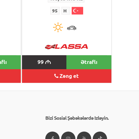
95
H
flı
99
Ətraflı
M
Zəng et
Bizi Sosial Şəbəkələrdə Izləyin.