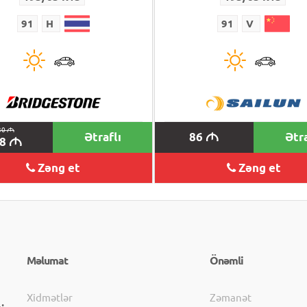
91
H
91
V
30
M
Ətraflı
86
Ətra
M
18
M
Zəng et
Zəng et
Məlumat
Önəmli
Xidmətlər
Zəmanət