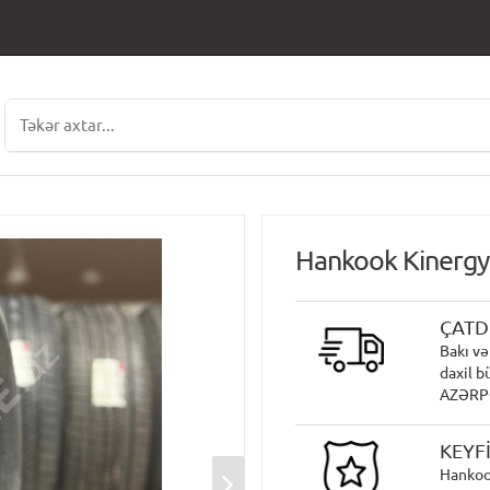
Hankook Kinergy
ÇATD
Bakı və
daxil b
AZƏRPOÇ
KEYF
Hankoo