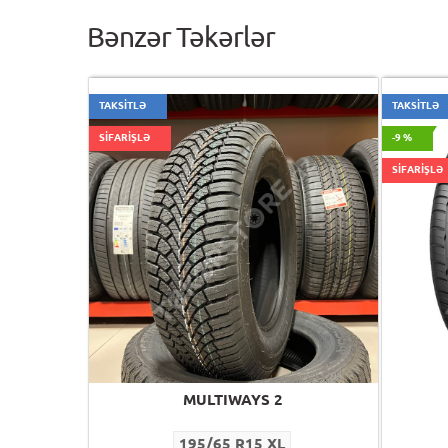
Bənzər Təkərlər
TAKSİTLƏ
TAKSİTLƏ
SİFARİŞLƏ
-9 %
SİFARİŞLƏ
MULTIWAYS 2
195/65 R15 XL