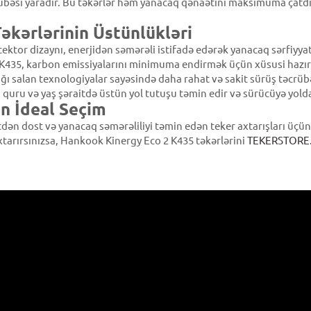
übəsi yaradır. Bu təkərlər həm yanacaq qənaətini maksimuma çatdır
əkərlərinin Üstünlükləri
tektor dizaynı, enerjidən səmərəli istifadə edərək yanacaq sərfiyyat
K435, karbon emissiyalarını minimuma endirmək üçün xüsusi hazır
ğı salan texnologiyalar sayəsində daha rahat və sakit sürüş təcrüb
 quru və yaş şəraitdə üstün yol tutuşu təmin edir və sürücüyə yol
ün İdeal Seçim
tdən dost və yanacaq səmərəliliyi təmin edən teker axtarışları üç
 axtarırsınızsa, Hankook Kinergy Eco 2 K435 təkərlərini
TEKERSTORE