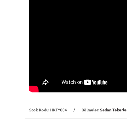
Stok Kodu:
HKTY004
/
Bölmələr:
Sedan Təkərlə