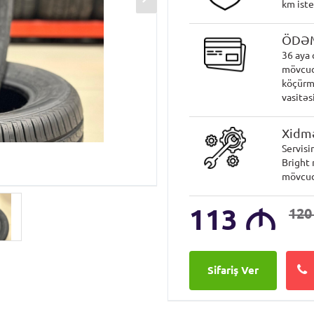
km iste
ÖDƏ
36 aya 
mövcud
köçürmə
vasitəsi
Xidmə
Servisi
Bright 
mövcud
113
M
12