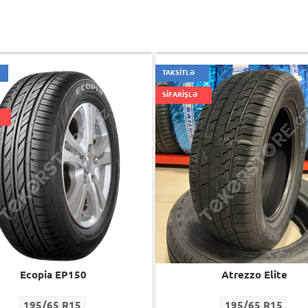
TAKSİTLƏ
SİFARİŞLƏ
Ecopia EP150
Atrezzo Elite
195/65 R15
195/65 R15