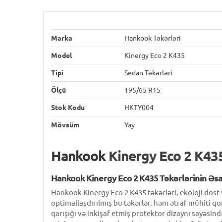
Marka
Hankook Təkərləri
Model
Kinergy Eco 2 K435
Tipi
Sedan Təkərləri
Ölçü
195/65 R15
Stok Kodu
HKTY004
Mövsüm
Yay
Hankook
Kinergy Eco 2 K435
Hankook
Kinergy Eco 2 K435 Təkərlərinin Əsa
Hankook Kinergy Eco 2 K435 təkərləri, ekoloji dost 
optimallaşdırılmış bu təkərlər, həm ətraf mühiti qo
qarışığı və inkişaf etmiş protektor dizaynı sayəsin