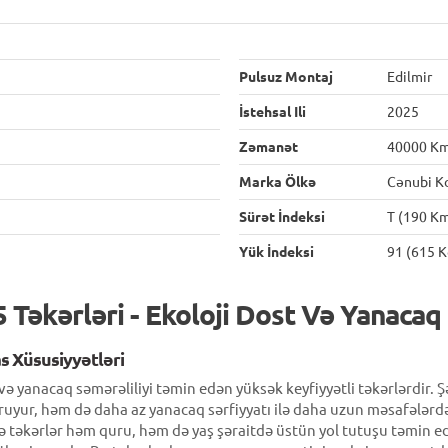
Pulsuz Montaj
Edilmir
İstehsal Ili
2025
Zəmanət
40000 K
Marka Ölkə
Cənubi K
Sürət İndeksi
T (190 Km
Yük İndeksi
91 (615 K
 Təkərləri - Ekoloji Dost Və Yanacaq
s Xüsusiyyətləri
və yanacaq səmərəliliyi təmin edən yüksək keyfiyyətli təkərlərdir. Ş
ruyur, həm də daha az yanacaq sərfiyyatı ilə daha uzun məsafələrdə 
də təkərlər həm quru, həm də yaş şəraitdə üstün yol tutuşu təmin e