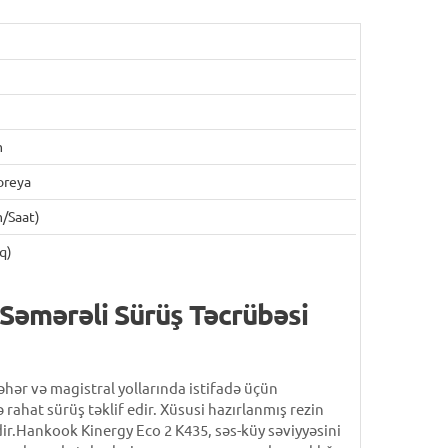
m
oreya
/saat)
q)
 Səmərəli Sürüş Təcrübəsi
əhər və magistral yollarında istifadə üçün
rahat sürüş təklif edir. Xüsusi hazırlanmış rezin
dir.Hankook Kinergy Eco 2 K435, səs-küy səviyyəsini