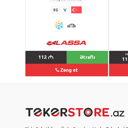
95
V
1
112
Ətraflı
M
1
Zəng et