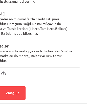
hsalçı zəmanəti veririk.
MƏ
qədər ən minimal faizlə Kredit satışımız
dur. Həmçinin Nəğd, Rəsmi müqavilə ilə
 və Taksit kartları (1 Kart, Tam Kart, Bolkart)
 ilə ödəniş edə bilərsiniz.
tlər
mizdə son texnologiya avadanlıqları olan Sıvic və
markaları ilə Montaj, Balans və Disk təmiri
dur.
0
M
Zəng Et