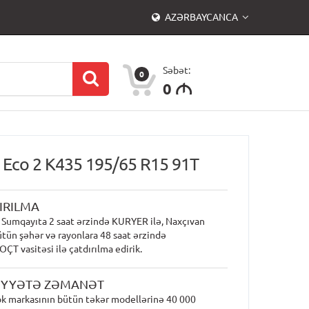
AZƏRBAYCANCA
Səbət:
0
0
M
 Eco 2 K435 195/65 R15 91T
IRILMA
 Sumqayıta 2 saat ərzində KURYER ilə, Naxçıvan
ütün şəhər və rayonlara 48 saat ərzində
T vasitəsi ilə çatdırılma edirik.
İYYƏTƏ ZƏMANƏT
k markasının bütün təkər modellərinə 40 000