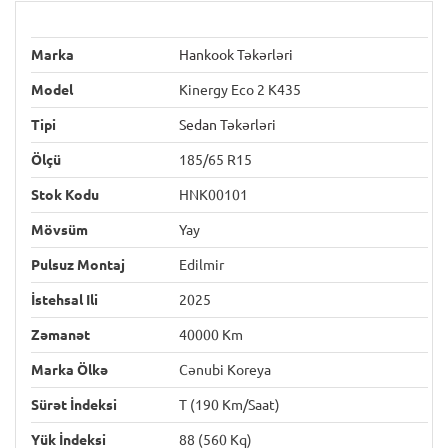
Marka
Hankook Təkərləri
Model
Kinergy Eco 2 K435
Tipi
Sedan Təkərləri
Ölçü
185/65 R15
Stok Kodu
HNK00101
Mövsüm
Yay
Pulsuz Montaj
Edilmir
İstehsal Ili
2025
Zəmanət
40000 Km
Marka Ölkə
Cənubi Koreya
Sürət İndeksi
T (190 Km/saat)
Yük İndeksi
88 (560 Kq)