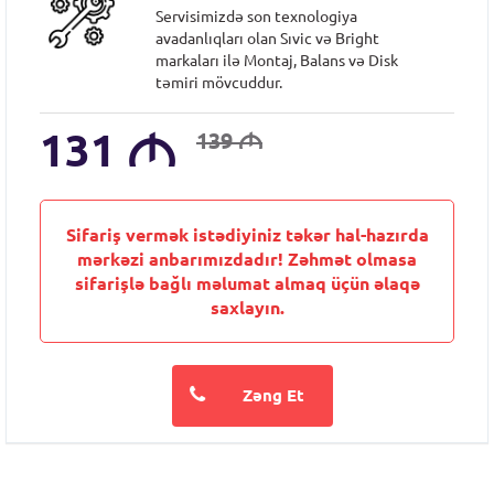
Servisimizdə son texnologiya
avadanlıqları olan Sıvic və Bright
markaları ilə Montaj, Balans və Disk
təmiri mövcuddur.
131
M
139
M
Sifariş vermək istədiyiniz təkər hal-hazırda
mərkəzi anbarımızdadır! Zəhmət olmasa
sifarişlə bağlı məlumat almaq üçün əlaqə
saxlayın.
Zəng Et