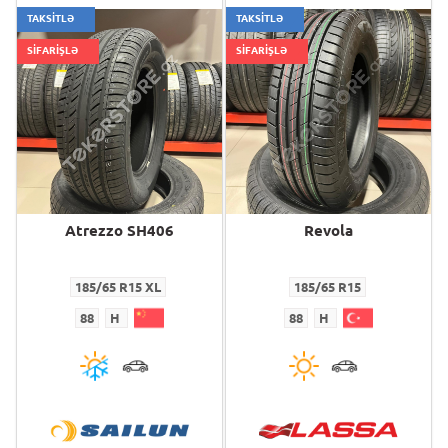
TAKSİTLƏ
TAKSİTLƏ
SİFARİŞLƏ
SİFARİŞLƏ
Atrezzo SH406
Revola
185/65 R15 XL
185/65 R15
88
H
88
H