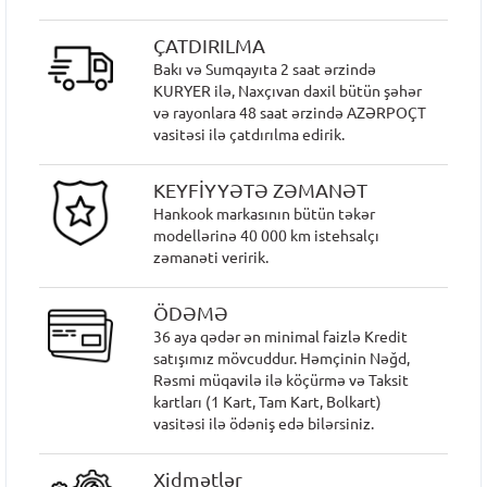
ÇATDIRILMA
Bakı və Sumqayıta 2 saat ərzində
KURYER ilə, Naxçıvan daxil bütün şəhər
və rayonlara 48 saat ərzində AZƏRPOÇT
vasitəsi ilə çatdırılma edirik.
KEYFİYYƏTƏ ZƏMANƏT
Hankook markasının bütün təkər
modellərinə 40 000 km istehsalçı
zəmanəti veririk.
ÖDƏMƏ
36 aya qədər ən minimal faizlə Kredit
satışımız mövcuddur. Həmçinin Nəğd,
Rəsmi müqavilə ilə köçürmə və Taksit
kartları (1 Kart, Tam Kart, Bolkart)
vasitəsi ilə ödəniş edə bilərsiniz.
Xidmətlər