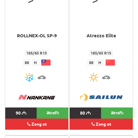
ROLLNEX-OL SP-9
Atrezzo Elite
185/65 R15
185/65 R15
88
H
88
H
90
M
Ətraflı
80
M
Ətraflı
Zəng et
Zəng et