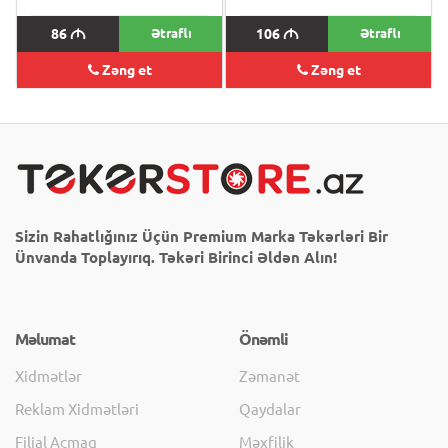
86
M
Ətraflı
106
M
Ətraflı
Zəng et
Zəng et
Sizin Rahatlığınız Üçün Premium Marka Təkərləri Bir
Ünvanda Toplayırıq. Təkəri Birinci Əldən Alın!
Məlumat
Önəmli
Xidmətlər
Zəmanət
Reklam Xidmətləri
Qaydalar
Filial Açmaq
Məxfilik