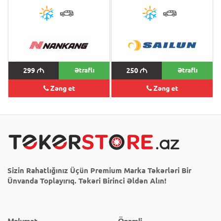
299
M
Ətraflı
250
M
Ətraflı
Zəng et
Zəng et
Sizin Rahatlığınız Üçün Premium Marka Təkərləri Bir
Ünvanda Toplayırıq. Təkəri Birinci Əldən Alın!