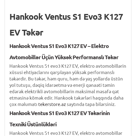
Hankook Ventus S1 Evo3 K127
EV Təkər
Hankook Ventus S1 Evo3 K127 EV – Elektro
Avtomobillər Üçün Yüksək Performanslı Təkər
Hankook Ventus S1 evo3 K127 EV, elektro avtomobillərin
xüsusi ehtiyaclarını qarşılayan yüksək performanslı
təkərdir. Bu təkər, həm quru, həm də yaş yollarda üstün
yol tutuşu, dəqiq idarəetmə və enerji qənaəti təmin
edərək elektrikli avtomobillərin maksimal məsafə qət
etməsinə kömək edir. Hankook təkərləri haqqında daha
çox məlumatı
tekerstore.az
saytında tapa bilərsiniz.
Hankook Ventus S1 Evo3 K127 EV Təkərinin
Texniki Üstünlükləri
Hankook Ventus S1 evo3 K127 EV, elektro avtomobillər