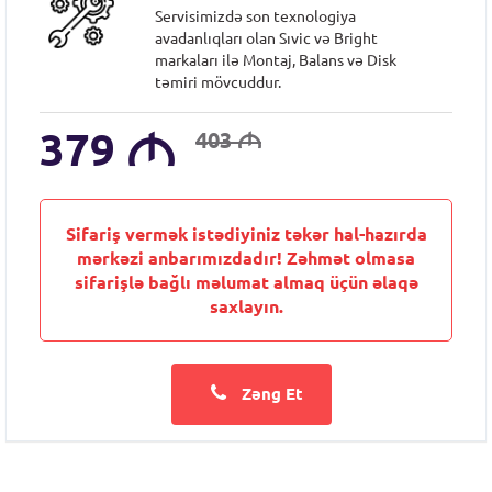
Servisimizdə son texnologiya
avadanlıqları olan Sıvic və Bright
markaları ilə Montaj, Balans və Disk
təmiri mövcuddur.
379
M
403
M
Sifariş vermək istədiyiniz təkər hal-hazırda
mərkəzi anbarımızdadır! Zəhmət olmasa
sifarişlə bağlı məlumat almaq üçün əlaqə
saxlayın.
Zəng Et