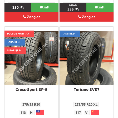
395
M
250
M
Ətraflı
Ətraflı
355
M
Zəng et
Zəng et
PULSUZ MONTAJ
TAKSİTLƏ
TAKSİTLƏ
SİFARİŞLƏ
Cross-Sport SP-9
Turismo SV57
275/55 R20
275/55 R20 XL
113
H
117
V