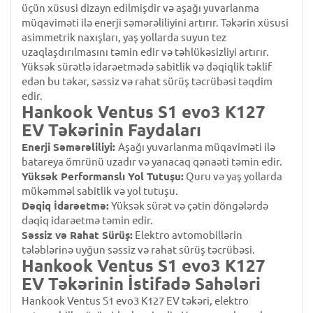
üçün xüsusi dizayn edilmişdir və aşağı yuvarlanma
müqaviməti ilə enerji səmərəliliyini artırır. Təkərin xüsusi
asimmetrik naxışları, yaş yollarda suyun tez
uzaqlaşdırılmasını təmin edir və təhlükəsizliyi artırır.
Yüksək sürətlə idarəetmədə sabitlik və dəqiqlik təklif
edən bu təkər, səssiz və rahat sürüş təcrübəsi təqdim
edir.
Hankook Ventus S1 evo3 K127
EV Təkərinin Faydaları
Enerji Səmərəliliyi:
Aşağı yuvarlanma müqaviməti ilə
batareya ömrünü uzadır və yanacaq qənaəti təmin edir.
Yüksək Performanslı Yol Tutuşu:
Quru və yaş yollarda
mükəmməl sabitlik və yol tutuşu.
Dəqiq İdarəetmə:
Yüksək sürət və çətin döngələrdə
dəqiq idarəetmə təmin edir.
Səssiz və Rahat Sürüş:
Elektro avtomobillərin
tələblərinə uyğun səssiz və rahat sürüş təcrübəsi.
Hankook Ventus S1 evo3 K127
EV Təkərinin İstifadə Sahələri
Hankook Ventus S1 evo3 K127 EV təkəri, elektro