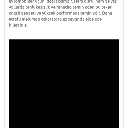
avtomobillər üçün ideal seçimdir. Həm quru, həm də yaş
yollarda təhlükəsizlik və rahatlıq təmin edən bu təkər,
enerji qənaəti və yüksək performans təmin edir. Daha
ətraflı məlumatı tekerstore.az saytında əldə edə
bilərsiniz.