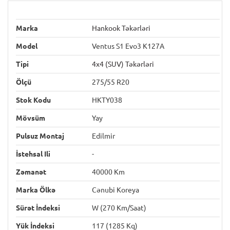
Marka
Hankook Təkərləri
Model
Ventus S1 Evo3 K127A
Tipi
4x4 (SUV) Təkərləri
Ölçü
275/55 R20
Stok Kodu
HKTY038
Mövsüm
Yay
Pulsuz Montaj
Edilmir
İstehsal Ili
-
Zəmanət
40000 Km
Marka Ölkə
Cənubi Koreya
Sürət İndeksi
W (270 Km/saat)
Yük İndeksi
117 (1285 Kq)