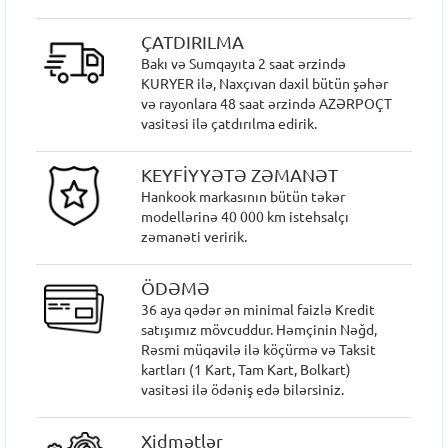
ÇATDIRILMA
Bakı və Sumqayıta 2 saat ərzində
KURYER ilə, Naxçıvan daxil bütün şəhər
və rayonlara 48 saat ərzində AZƏRPOÇT
vasitəsi ilə çatdırılma edirik.
KEYFİYYƏTƏ ZƏMANƏT
Hankook markasının bütün təkər
modellərinə 40 000 km istehsalçı
zəmanəti veririk.
ÖDƏMƏ
36 aya qədər ən minimal faizlə Kredit
satışımız mövcuddur. Həmçinin Nəğd,
Rəsmi müqavilə ilə köçürmə və Taksit
kartları (1 Kart, Tam Kart, Bolkart)
vasitəsi ilə ödəniş edə bilərsiniz.
Xidmətlər