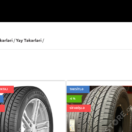
kərləri
/
Yay Təkərləri
/
ONTAJ
TAKSİTLƏ
-6 %
SİFARİŞLƏ