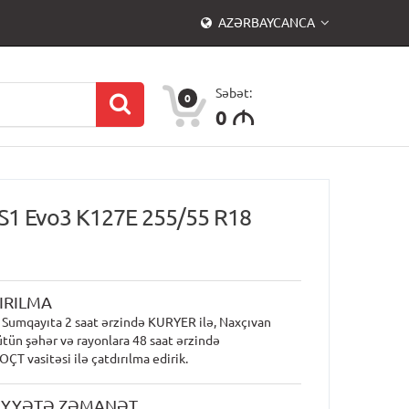
AZƏRBAYCANCA
Səbət:
0
0
M
S1 Evo3 K127E 255/55 R18
IRILMA
 Sumqayıta 2 saat ərzində KURYER ilə, Naxçıvan
ütün şəhər və rayonlara 48 saat ərzində
T vasitəsi ilə çatdırılma edirik.
İYYƏTƏ ZƏMANƏT