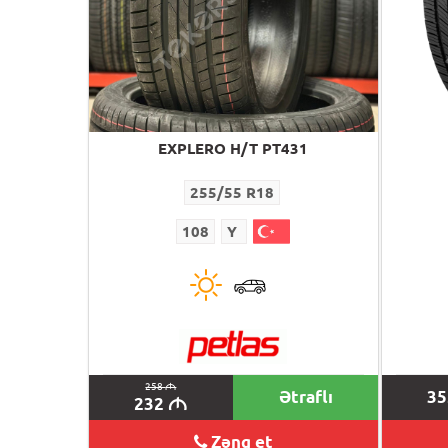
EXPLERO H/T PT431
255/55 R18
108
Y
258
M
Ətraflı
3
232
M
Zəng et