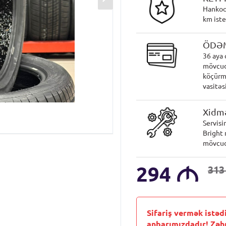
Hankoo
km iste
ÖDƏ
36 aya 
mövcud
köçürmə
vasitəsi
Xidmə
Servisi
Bright 
mövcud
294
M
31
Sifariş vermək istəd
anbarımızdadır! Zəh