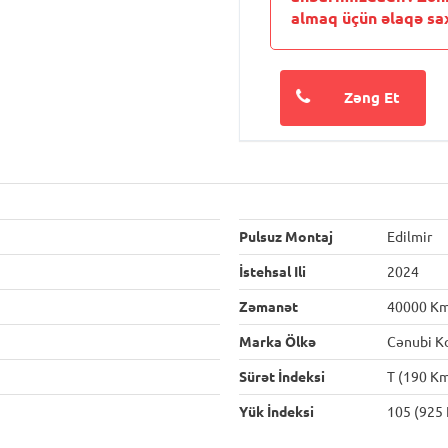
almaq üçün əlaqə sax
Zəng Et
Pulsuz Montaj
Edilmir
İstehsal Ili
2024
Zəmanət
40000 K
Marka Ölkə
Cənubi K
Sürət İndeksi
T (190 Km
Yük İndeksi
105 (925 