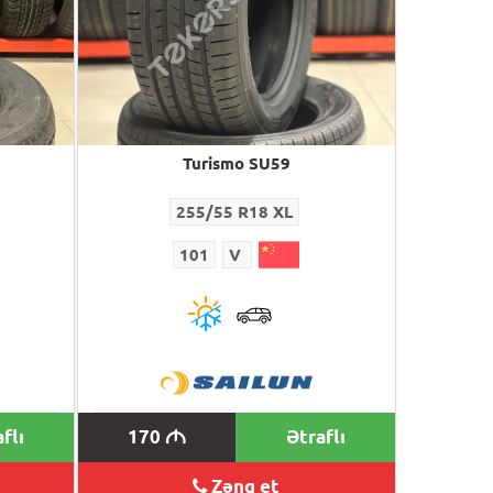
Turismo SU59
255/55 R18 XL
101
V
flı
170
Ətraflı
M
Zəng et