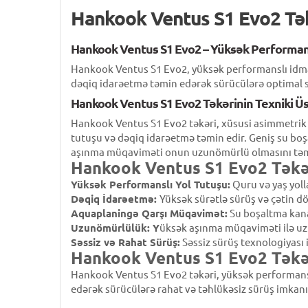
Hankook Ventus S1 Evo2 Tə
Hankook Ventus S1 Evo2 – Yüksək Performan
Hankook Ventus S1 Evo2, yüksək performanslı idman
dəqiq idarəetmə təmin edərək sürücülərə optimal s
Hankook Ventus S1 Evo2 Təkərinin Texniki Üs
Hankook Ventus S1 Evo2 təkəri, xüsusi asimmetrik na
tutuşu və dəqiq idarəetmə təmin edir. Geniş su boşa
aşınma müqaviməti onun uzunömürlü olmasını təmin
Hankook Ventus S1 Evo2 Təkər
Yüksək Performanslı Yol Tutuşu:
Quru və yaş yoll
Dəqiq İdarəetmə:
Yüksək sürətlə sürüş və çətin dö
Aquaplaningə Qarşı Müqavimət:
Su boşaltma kanal
Uzunömürlülük: Y
üksək aşınma müqaviməti ilə uz
Səssiz və Rahat Sürüş:
Səssiz sürüş texnologiyası i
Hankook Ventus S1 Evo2 Təkər
Hankook Ventus S1 Evo2 təkəri, yüksək performanslı
edərək sürücülərə rahat və təhlükəsiz sürüş imkanı 