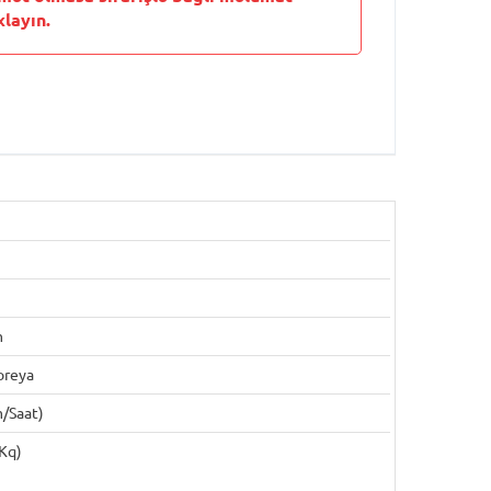
layın.
m
oreya
/saat)
Kq)