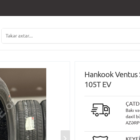
Hankook Ventus 
105T EV
ÇATD
Bakı və
daxil b
AZƏRPOÇ
KEYF