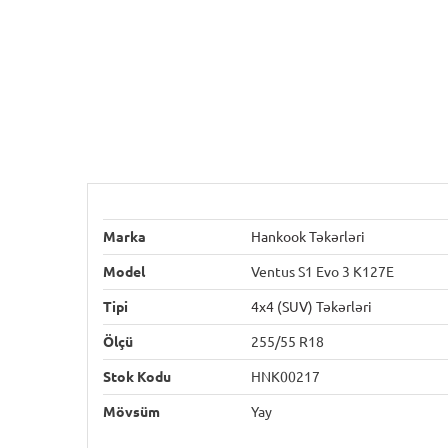
Marka
Hankook Təkərləri
Model
Ventus S1 Evo 3 K127E
Tipi
4x4 (SUV) Təkərləri
Ölçü
255/55 R18
Stok Kodu
HNK00217
Mövsüm
Yay