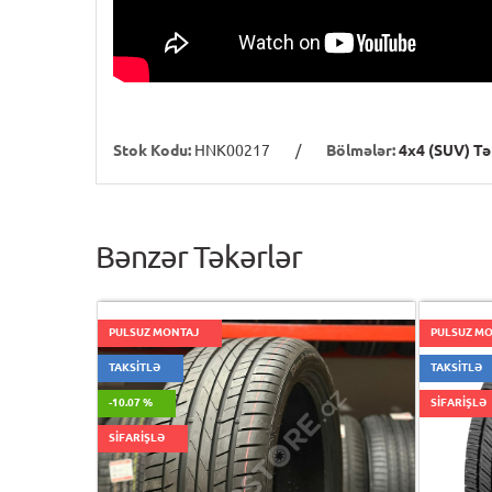
Stok Kodu:
HNK00217
/
Bölmələr:
4x4 (SUV) Tə
Bənzər Təkərlər
PULSUZ MONTAJ
PULSUZ M
TAKSİTLƏ
TAKSİTLƏ
-10.07 %
SİFARİŞLƏ
SİFARİŞLƏ