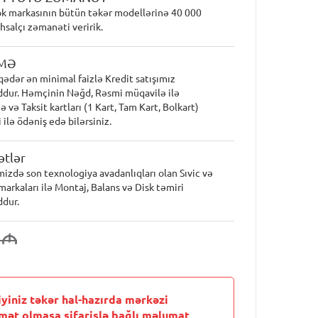
k markasının bütün təkər modellərinə 40 000
hsalçı zəmanəti veririk.
MƏ
qədər ən minimal faizlə Kredit satışımız
dur. Həmçinin Nəğd, Rəsmi müqavilə ilə
 və Taksit kartları (1 Kart, Tam Kart, Bolkart)
 ilə ödəniş edə bilərsiniz.
tlər
mizdə son texnologiya avadanlıqları olan Sıvic və
markaları ilə Montaj, Balans və Disk təmiri
dur.
3
M
iyiniz təkər hal-hazırda mərkəzi
mət olmasa sifarişlə bağlı məlumat