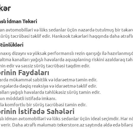
kər
slı İdman Təkəri
 avtomobilləri və lüks sedanlar üçün nəzərdə tutulmuş bir təkər
ürüş təcrübəsi təklif edir. Hankook təkərləri haqqında daha ətraf
tünlükləri
xış dizaynı və yüksək performanslı rezin qarışığı ilə hazırlanmışdı
ltma kanalları yağışlı havalarda aquaplaning riskini azaldaraq təhlü
 edir və səssiz sürüş təcrübəsi təqdim edir.
inin Faydaları
arda mükəmməl sabitlik və idarəetmə təmin edir.
ngələrdə dəqiq reaksiya və idarəetmə təklif edir.
ları yağışlı havalarda təhlükəsiz sürüş təmin edir.
un müddətli istifadə imkanı.
lə komfortlu bir sürüş təcrübəsi təmin edir.
inin İstifadə Sahələri
 idman avtomobilləri və lüks sedanlar üçün ideal seçimdir. Hər növ
verir. Daha ətraflı məlumatı tekerstore.az saytında əldə edə bilərsi