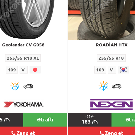
Geolandar CV G058
ROADİAN HTX
255/55 R18 XL
255/55 R18
109
V
109
V
195
M
55
Ətraflı
Ətra
M
183
M
Zəng et
Zəng et