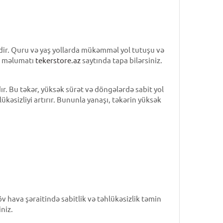
dir. Quru və yaş yollarda mükəmməl yol tutuşu və
lı məlumatı
tekerstore.az
saytında tapa bilərsiniz.
r. Bu təkər, yüksək sürət və döngələrdə sabit yol
kəsizliyi artırır. Bununla yanaşı, təkərin yüksək
 hava şəraitində sabitlik və təhlükəsizlik təmin
niz.