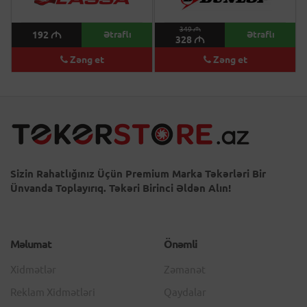
349
M
192
M
Ətraflı
Ətraflı
328
M
Zəng et
Zəng et
Sizin Rahatlığınız Üçün Premium Marka Təkərləri Bir
Ünvanda Toplayırıq. Təkəri Birinci Əldən Alın!
Məlumat
Önəmli
Xidmətlər
Zəmanət
Reklam Xidmətləri
Qaydalar