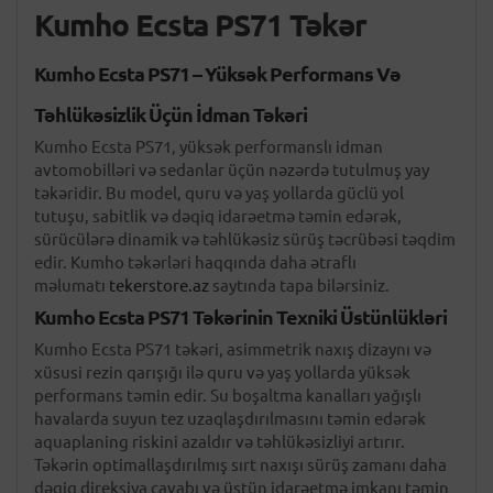
Kumho Ecsta PS71 Təkər
Kumho Ecsta PS71 – Yüksək Performans Və
Təhlükəsizlik Üçün İdman Təkəri
Kumho Ecsta PS71, yüksək performanslı idman
avtomobilləri və sedanlar üçün nəzərdə tutulmuş yay
təkəridir. Bu model, quru və yaş yollarda güclü yol
tutuşu, sabitlik və dəqiq idarəetmə təmin edərək,
sürücülərə dinamik və təhlükəsiz sürüş təcrübəsi təqdim
edir. Kumho təkərləri haqqında daha ətraflı
məlumatı
tekerstore.az
saytında tapa bilərsiniz.
Kumho Ecsta PS71 Təkərinin Texniki Üstünlükləri
Kumho Ecsta PS71 təkəri, asimmetrik naxış dizaynı və
xüsusi rezin qarışığı ilə quru və yaş yollarda yüksək
performans təmin edir. Su boşaltma kanalları yağışlı
havalarda suyun tez uzaqlaşdırılmasını təmin edərək
aquaplaning riskini azaldır və təhlükəsizliyi artırır.
Təkərin optimallaşdırılmış sırt naxışı sürüş zamanı daha
dəqiq direksiya cavabı və üstün idarəetmə imkanı təmin