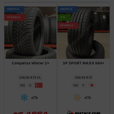
TAKSİTLƏ
TAKSİTLƏ
SİFARİŞLƏ
-6 %
SİFARİŞLƏ
Competus Winter 2+
SP SPORT MAXX 060+
245/45 R19 XL
245/45 R19
102
V
102
Y