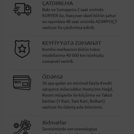
ÇATDIRILMA
Bakı və Sumqayıta 2 saat ərzində
KURYER ilə, Naxçıvan daxil bütün şəhər
və rayonlara 48 saat ərzində AZƏRPOÇT
vasitəsi ilə çatdırılma edirik.
KEYFİYYƏTƏ ZƏMANƏT
Kumho markasının bütün təkər
modellərinə 40 000 km istehsalçı
zəmanəti veririk.
ÖDƏMƏ
36 aya qədər ən minimal faizlə Kredit
satışımız mövcuddur. Həmçinin Nəğd,
Rəsmi müqavilə ilə köçürmə və Taksit
kartları (1 Kart, Tam Kart, Bolkart)
vasitəsi ilə ödəniş edə bilərsiniz.
Xidmətlər
Servisimizdə son texnologiya