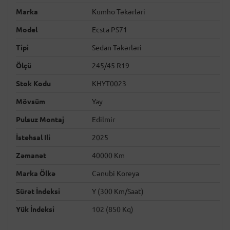
Marka
Kumho Təkərləri
Model
Ecsta PS71
Tipi
Sedan Təkərləri
Ölçü
245/45 R19
Stok Kodu
KHYT0023
Mövsüm
Yay
Pulsuz Montaj
Edilmir
İstehsal Ili
2025
Zəmanət
40000 Km
Marka Ölkə
Cənubi Koreya
Sürət İndeksi
Y (300 Km/saat)
Yük İndeksi
102 (850 Kq)