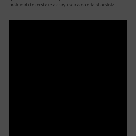
məlumatı tekerstore.az saytında əldə edə bilərsiniz.