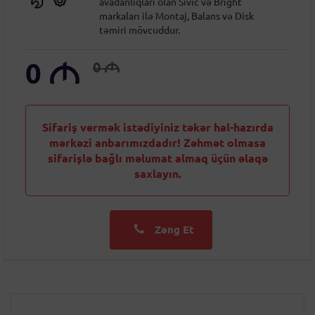
avadanlıqları olan Sıvic və Bright
markaları ilə Montaj, Balans və Disk
təmiri mövcuddur.
0
M
0
M
Sifariş vermək istədiyiniz təkər hal-hazırda
mərkəzi anbarımızdadır! Zəhmət olmasa
sifarişlə bağlı məlumat almaq üçün əlaqə
saxlayın.
Zəng Et