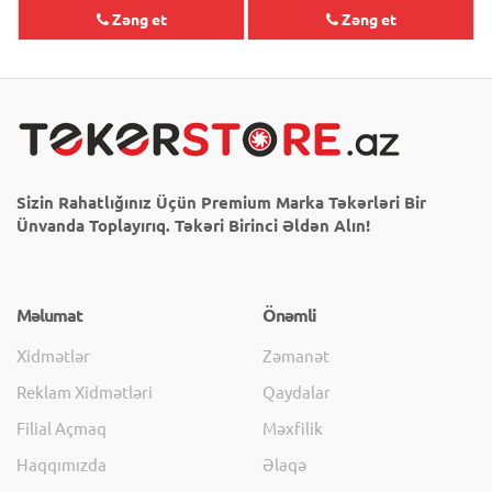
Zəng et
Zəng et
Sizin Rahatlığınız Üçün Premium Marka Təkərləri Bir
Ünvanda Toplayırıq. Təkəri Birinci Əldən Alın!
Məlumat
Önəmli
Xidmətlər
Zəmanət
Reklam Xidmətləri
Qaydalar
Filial Açmaq
Məxfilik
Haqqımızda
Əlaqə