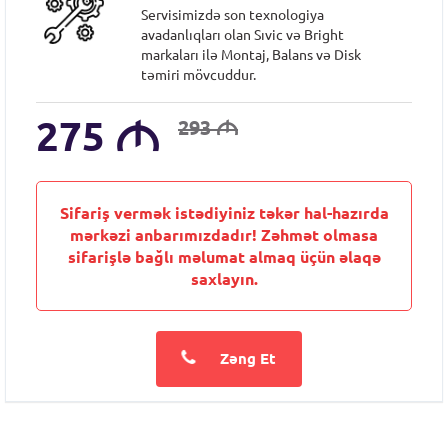
Servisimizdə son texnologiya
avadanlıqları olan Sıvic və Bright
markaları ilə Montaj, Balans və Disk
təmiri mövcuddur.
275
M
293
M
Sifariş vermək istədiyiniz təkər hal-hazırda
mərkəzi anbarımızdadır! Zəhmət olmasa
sifarişlə bağlı məlumat almaq üçün əlaqə
saxlayın.
Zəng Et