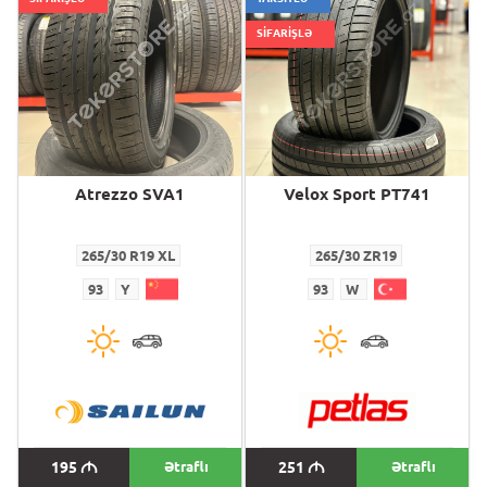
SİFARİŞLƏ
Atrezzo SVA1
Velox Sport PT741
265/30 R19 XL
265/30 ZR19
93
Y
93
W
195
M
Ətraflı
251
M
Ətraflı