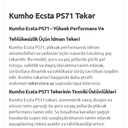
Kumho Ecsta PS71 Təkər
Kumho Ecsta PS71 – Yüksək Performans Və
Təhlükəsizlik Üçün İdman Təkəri
Kumho Ecsta PS71, yüksək performanslı idman
avtomobilləri və sedanlar üçün nəzərdə tutulmuş yay
təkəridir. Bu model, quru və yaş yollarda güclü yol
tutuşu, sabitlik və dəqiq idarəetmə təmin edərək,
sürücülərə dinamik və təhlükəsiz sürüş təcrübəsi təqdim
edir. Kumho təkərləri haqqında daha ətraflı
məlumatı
tekerstore.az
saytında tapa bilərsiniz.
Kumho Ecsta PS71 Təkərinin Texniki Üstünlükləri
Kumho Ecsta PS71 təkəri, asimmetrik naxış dizaynı və
xüsusi rezin qarışığı ilə quru və yaş yollarda yüksək
performans təmin edir. Su boşaltma kanalları yağışlı
havalarda suyun tez uzaqlaşdırılmasını təmin edərək
aquaplaning riskini azaldır və təhlükəsizliyi artırır.