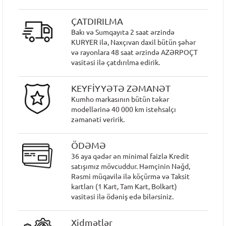
ÇATDIRILMA
Bakı və Sumqayıta 2 saat ərzində
KURYER ilə, Naxçıvan daxil bütün şəhər
və rayonlara 48 saat ərzində AZƏRPOÇT
vasitəsi ilə çatdırılma edirik.
KEYFİYYƏTƏ ZƏMANƏT
Kumho markasının bütün təkər
modellərinə 40 000 km istehsalçı
zəmanəti veririk.
ÖDƏMƏ
36 aya qədər ən minimal faizlə Kredit
satışımız mövcuddur. Həmçinin Nəğd,
Rəsmi müqavilə ilə köçürmə və Taksit
kartları (1 Kart, Tam Kart, Bolkart)
vasitəsi ilə ödəniş edə bilərsiniz.
Xidmətlər