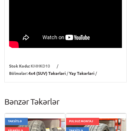
Stok Kodu:
KMHKD10
/
Bölmələr:
4x4 (SUV) Təkərləri
/
Yay Təkərləri
/
Bənzər Təkərlər
TAKSİTLƏ
PULSUZ MONTAJ
SİFARİŞLƏ
TAKSİTLƏ