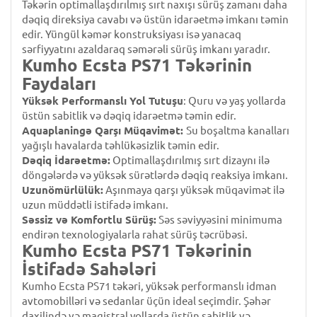
Təkərin optimallaşdırılmış sırt naxışı sürüş zamanı daha
dəqiq direksiya cavabı və üstün idarəetmə imkanı təmin
edir. Yüngül kəmər konstruksiyası isə yanacaq
sərfiyyatını azaldaraq səmərəli sürüş imkanı yaradır.
Kumho Ecsta PS71 Təkərinin
Faydaları
Yüksək Performanslı Yol Tutuşu
: Quru və yaş yollarda
üstün sabitlik və dəqiq idarəetmə təmin edir.
Aquaplaningə Qarşı Müqavimət:
Su boşaltma kanalları
yağışlı havalarda təhlükəsizlik təmin edir.
Dəqiq İdarəetmə:
Optimallaşdırılmış sırt dizaynı ilə
döngələrdə və yüksək sürətlərdə dəqiq reaksiya imkanı.
Uzunömürlülük:
Aşınmaya qarşı yüksək müqavimət ilə
uzun müddətli istifadə imkanı.
Səssiz və Komfortlu Sürüş:
Səs səviyyəsini minimuma
endirən texnologiyalarla rahat sürüş təcrübəsi.
Kumho Ecsta PS71 Təkərinin
İstifadə Sahələri
Kumho Ecsta PS71 təkəri, yüksək performanslı idman
avtomobilləri və sedanlar üçün ideal seçimdir. Şəhər
daxilində və magistral yollarda üstün sabitlik və