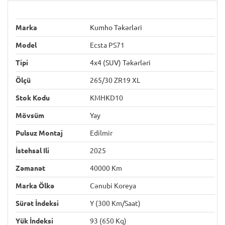
Marka
Kumho Təkərləri
Model
Ecsta PS71
Tipi
4x4 (SUV) Təkərləri
Ölçü
265/30 ZR19 XL
Stok Kodu
KMHKD10
Mövsüm
Yay
Pulsuz Montaj
Edilmir
İstehsal Ili
2025
Zəmanət
40000 Km
Marka Ölkə
Cənubi Koreya
Sürət İndeksi
Y (300 Km/saat)
Yük İndeksi
93 (650 Kq)