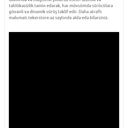
təhlükəsizlik təmin edərək, hər mövsümdə sürücülərə
güvənli və dinamik sürüş təklif edir. Daha ətraflı
məlumatı tekerstore.az saytında əldə edə bilərsiniz.