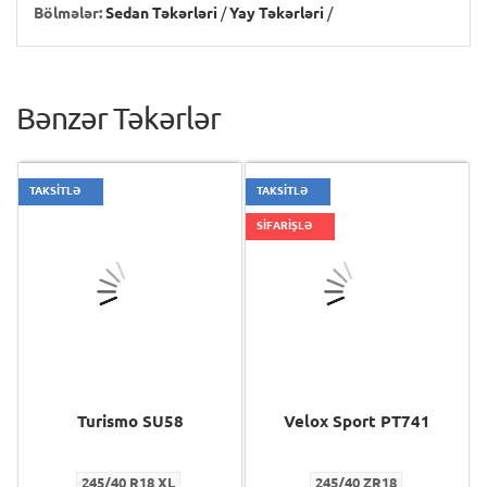
Bölmələr:
Sedan Təkərləri
/
Yay Təkərləri
/
Bənzər Təkərlər
TAKSİTLƏ
TAKSİTLƏ
SİFARİŞLƏ
Turismo SU58
Velox Sport PT741
245/40 R18 XL
245/40 ZR18