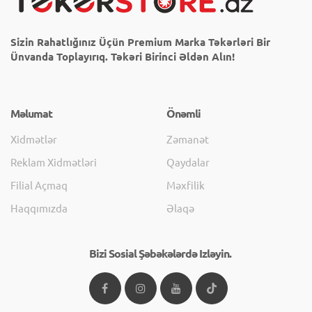
Sizin Rahatlığınız Üçün Premium Marka Təkərləri Bir
Ünvanda Toplayırıq. Təkəri Birinci Əldən Alın!
Məlumat
Önəmli
Xidmətlər
Zəmanət
Reklam Xidmətləri
Qaydalar
Filial Açmaq
Məxfilik
Haqqımızda
Əlaqə
Bizi Sosial Şəbəkələrdə Izləyin.