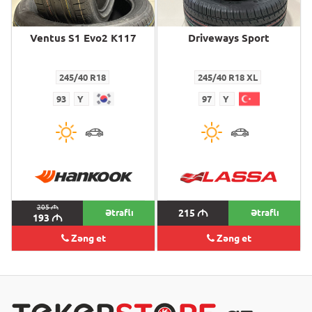
Ventus S1 Evo2 K117
Driveways Sport
245/40 R18
245/40 R18 XL
93
Y
97
Y
205
M
Ətraflı
215
M
Ətraflı
193
M
Zəng et
Zəng et