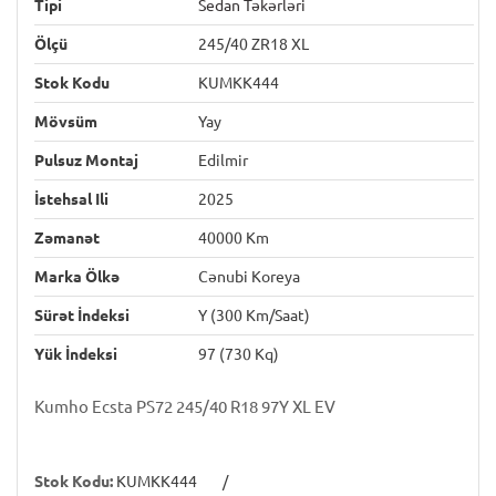
Tipi
Sedan Təkərləri
Ölçü
245/40 ZR18 XL
Stok Kodu
KUMKK444
Mövsüm
Yay
Pulsuz Montaj
Edilmir
İstehsal Ili
2025
Zəmanət
40000 Km
Marka Ölkə
Cənubi Koreya
Sürət İndeksi
Y (300 Km/saat)
Yük İndeksi
97 (730 Kq)
Kumho Ecsta PS72 245/40 R18 97Y XL EV
Stok Kodu:
KUMKK444
/