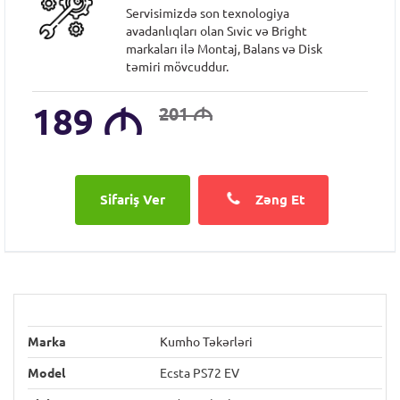
Servisimizdə son texnologiya
avadanlıqları olan Sıvic və Bright
markaları ilə Montaj, Balans və Disk
təmiri mövcuddur.
189
M
201
M
Zəng Et
Marka
Kumho Təkərləri
Model
Ecsta PS72 EV