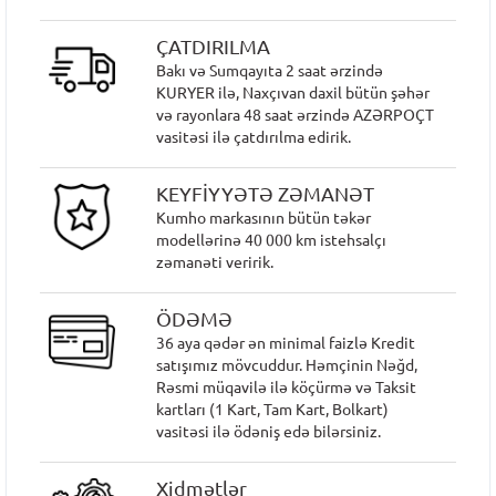
ÇATDIRILMA
Bakı və Sumqayıta 2 saat ərzində
KURYER ilə, Naxçıvan daxil bütün şəhər
və rayonlara 48 saat ərzində AZƏRPOÇT
vasitəsi ilə çatdırılma edirik.
KEYFİYYƏTƏ ZƏMANƏT
Kumho markasının bütün təkər
modellərinə 40 000 km istehsalçı
zəmanəti veririk.
ÖDƏMƏ
36 aya qədər ən minimal faizlə Kredit
satışımız mövcuddur. Həmçinin Nəğd,
Rəsmi müqavilə ilə köçürmə və Taksit
kartları (1 Kart, Tam Kart, Bolkart)
vasitəsi ilə ödəniş edə bilərsiniz.
Xidmətlər