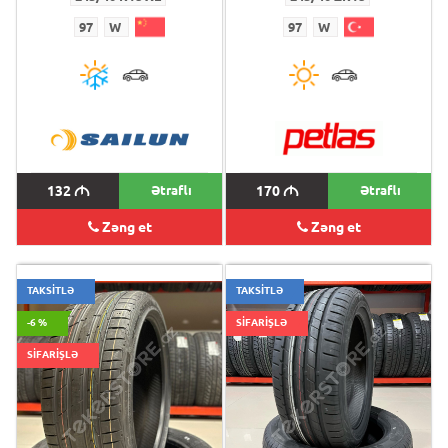
97
W
97
W
132
M
Ətraflı
170
M
Ətraflı
Zəng et
Zəng et
TAKSİTLƏ
TAKSİTLƏ
-6 %
SİFARİŞLƏ
SİFARİŞLƏ