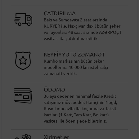
ÇATDIRILMA
Bakı və Sumqayıta 2 saat ərzində
KURYER ilə, Naxçıvan daxil bütün şəhər
və rayonlara 48 saat ərzində AZƏRPOÇT
vasitəsi ilə çatdırılma edirik.
KEYFİYYƏTƏ ZƏMANƏT
Kumho markasının bütün təkər
modellərinə 40 000 km istehsalçı
zəmanəti veririk.
ÖDƏMƏ
36 aya qədər ən minimal faizlə Kredit
satışımız mövcuddur. Həmçinin Nəğd,
Rəsmi müqavilə ilə köçürmə və Taksit
kartları (1 Kart, Tam Kart, Bolkart)
vasitəsi ilə ödəniş edə bilərsiniz.
Xidmətlər