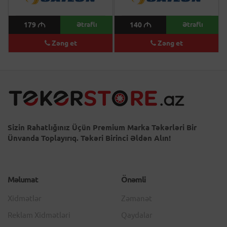
179
M
Ətraflı
140
M
Ətraflı
Zəng et
Zəng et
Sizin Rahatlığınız Üçün Premium Marka Təkərləri Bir
Ünvanda Toplayırıq. Təkəri Birinci Əldən Alın!
Məlumat
Önəmli
Xidmətlər
Zəmanət
Reklam Xidmətləri
Qaydalar