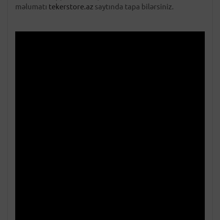
məlumatı
tekerstore.az
saytında tapa bilərsiniz.