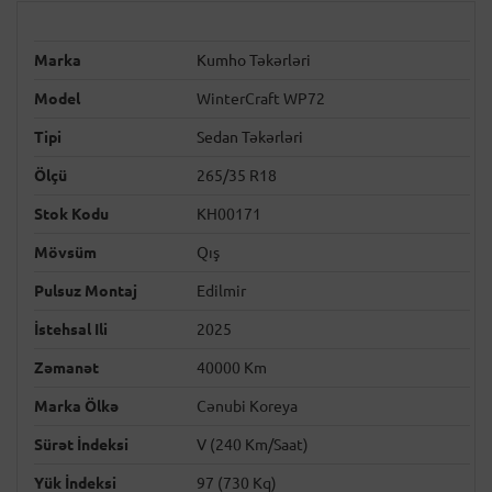
Marka
Kumho Təkərləri
Model
WinterCraft WP72
Tipi
Sedan Təkərləri
Ölçü
265/35 R18
Stok Kodu
KH00171
Mövsüm
Qış
Pulsuz Montaj
Edilmir
İstehsal Ili
2025
Zəmanət
40000 Km
Marka Ölkə
Cənubi Koreya
Sürət İndeksi
V (240 Km/saat)
Yük İndeksi
97 (730 Kq)