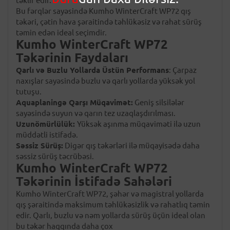
təklif edir.
Bu fərqlər sayəsində Kumho WinterCraft WP72 qış
təkəri, çətin hava şəraitində təhlükəsiz və rahat sürüş
təmin edən ideal seçimdir.
Kumho WinterCraft WP72
Təkərinin Faydaları
Qarlı və Buzlu Yollarda Üstün Performans
: Çarpaz
naxışlar sayəsində buzlu və qarlı yollarda yüksək yol
tutuşu.
Aquaplaningə Qarşı Müqavimət:
Geniş silsilələr
sayəsində suyun və qarın tez uzaqlaşdırılması.
Uzunömürlülük:
Yüksək aşınma müqaviməti ilə uzun
müddətli istifadə.
Səssiz Sürüş:
Digər qış təkərləri ilə müqayisədə daha
səssiz sürüş təcrübəsi.
Kumho WinterCraft WP72
Təkərinin İstifadə Sahələri
Kumho WinterCraft WP72, şəhər və magistral yollarda
qış şəraitində maksimum təhlükəsizlik və rahatlıq təmin
edir. Qarlı, buzlu və nəm yollarda sürüş üçün ideal olan
bu təkər haqqında daha çox