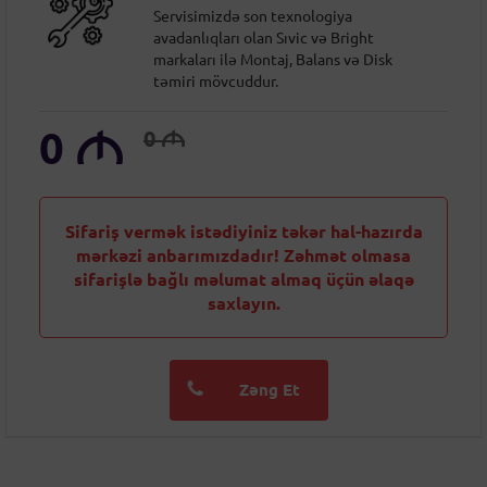
Servisimizdə son texnologiya
avadanlıqları olan Sıvic və Bright
markaları ilə Montaj, Balans və Disk
təmiri mövcuddur.
0
M
0
M
Sifariş vermək istədiyiniz təkər hal-hazırda
mərkəzi anbarımızdadır! Zəhmət olmasa
sifarişlə bağlı məlumat almaq üçün əlaqə
saxlayın.
Zəng Et