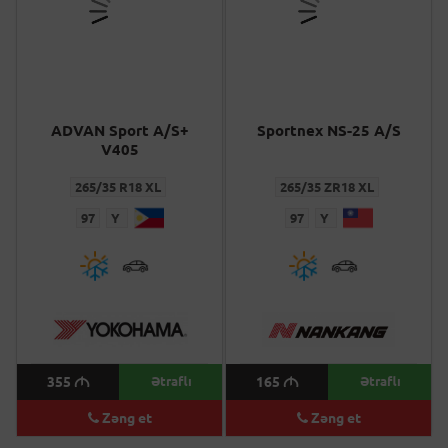
ADVAN Sport A/S+
Sportnex NS-25 A/S
V405
265/35 R18 XL
265/35 ZR18 XL
97
Y
97
Y
355
M
Ətraflı
165
M
Ətraflı
Zəng et
Zəng et