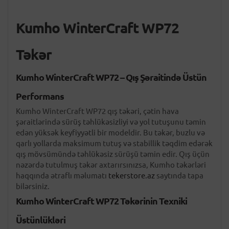
Kumho WinterCraft WP72
Təkər
Kumho WinterCraft WP72 – Qış Şəraitində Üstün
Performans
Kumho WinterCraft WP72 qış təkəri, çətin hava
şəraitlərində sürüş təhlükəsizliyi və yol tutuşunu təmin
edən yüksək keyfiyyətli bir modeldir. Bu təkər, buzlu və
qarlı yollarda maksimum tutuş və stabillik təqdim edərək
qış mövsümündə təhlükəsiz sürüşü təmin edir. Qış üçün
nəzərdə tutulmuş təkər axtarırsınızsa, Kumho təkərləri
haqqında ətraflı məlumatı
tekerstore.az
saytında tapa
bilərsiniz.
Kumho WinterCraft WP72 Təkərinin Texniki
Üstünlükləri