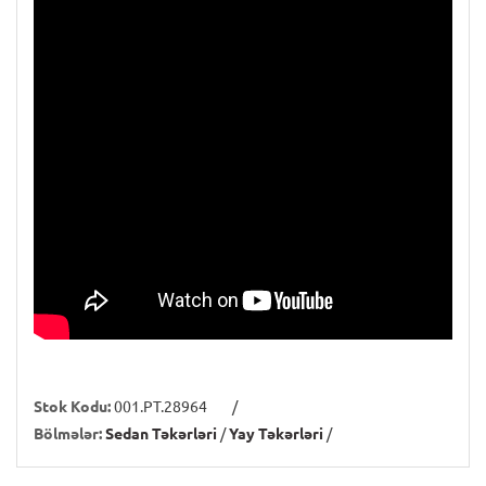
Stok Kodu:
001.PT.28964
/
Bölmələr:
Sedan Təkərləri
/
Yay Təkərləri
/