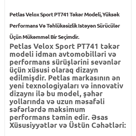
Petlas Velox Sport PT741 Təkər Modeli, Yüksək
Performans Və Təhlükəsizlik Istəyən Sürücülər
Üçün Mükəmməl Bir Seçimdir.
Petlas Velox Sport PT741 təkər
modeli idman avtomobilləri və
performans sürüşlərini sevənlər
üçün xüsusi olaraq dizayn
edilmişdir. Petlas markasının ən
yeni texnologiyaları və innovativ
dizaynı ilə bu model, şəhər
yollarında və uzun məsafəli
səfərlərdə maksimum
performans təmin edir. Əsas
Xüsusiyyətlər və Üstün Cəhətləri: