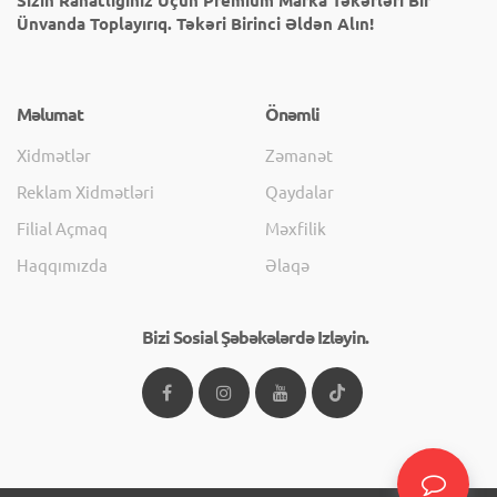
Sizin Rahatlığınız Üçün Premium Marka Təkərləri Bir
Ünvanda Toplayırıq. Təkəri Birinci Əldən Alın!
Məlumat
Önəmli
Xidmətlər
Zəmanət
Reklam Xidmətləri
Qaydalar
Filial Açmaq
Məxfilik
Haqqımızda
Əlaqə
Bizi Sosial Şəbəkələrdə Izləyin.