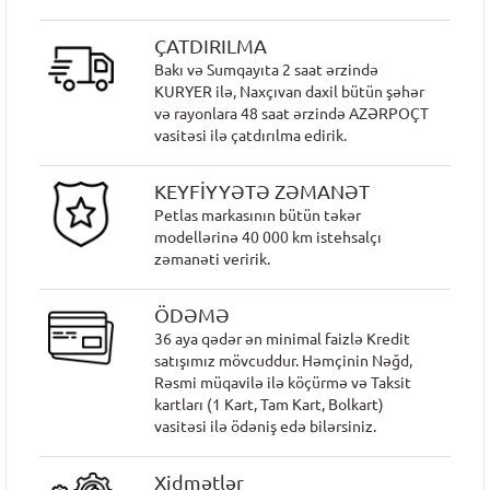
ÇATDIRILMA
Bakı və Sumqayıta 2 saat ərzində
KURYER ilə, Naxçıvan daxil bütün şəhər
və rayonlara 48 saat ərzində AZƏRPOÇT
vasitəsi ilə çatdırılma edirik.
KEYFİYYƏTƏ ZƏMANƏT
Petlas markasının bütün təkər
modellərinə 40 000 km istehsalçı
zəmanəti veririk.
ÖDƏMƏ
36 aya qədər ən minimal faizlə Kredit
satışımız mövcuddur. Həmçinin Nəğd,
Rəsmi müqavilə ilə köçürmə və Taksit
kartları (1 Kart, Tam Kart, Bolkart)
vasitəsi ilə ödəniş edə bilərsiniz.
Xidmətlər