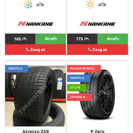
165
M
Ətraflı
175
M
Ətraflı
Zəng et
Zəng et
TAKSİTLƏ
PULSUZ MONTAJ
TAKSİTLƏ
-27.2 %
SİFARİŞLƏ
Atrezzo ZSR
P Zero