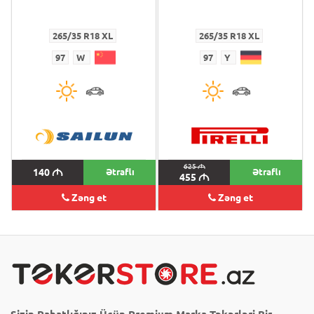
265/35 R18 XL
265/35 R18 XL
97
W
97
Y
625
M
140
M
Ətraflı
Ətraflı
455
M
Zəng et
Zəng et