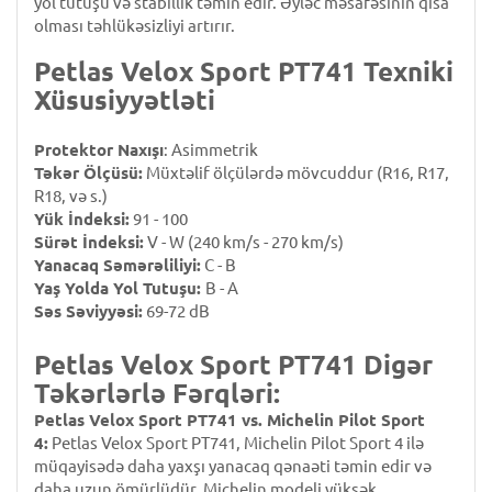
yol tutuşu və stabillik təmin edir. Əyləc məsafəsinin qısa
olması təhlükəsizliyi artırır.
Petlas Velox Sport PT741 Texniki
Xüsusiyyətləti
Protektor Naxışı
: Asimmetrik
Təkər Ölçüsü:
Müxtəlif ölçülərdə mövcuddur (R16, R17,
R18, və s.)
Yük İndeksi:
91 - 100
Sürət İndeksi:
V - W (240 km/s - 270 km/s)
Yanacaq Səmərəliliyi:
C - B
Yaş Yolda Yol Tutuşu:
B - A
Səs Səviyyəsi:
69-72 dB
Petlas Velox Sport PT741 Digər
Təkərlərlə Fərqləri:
Petlas Velox Sport PT741 vs. Michelin Pilot Sport
4:
Petlas Velox Sport PT741, Michelin Pilot Sport 4 ilə
müqayisədə daha yaxşı yanacaq qənaəti təmin edir və
daha uzun ömürlüdür. Michelin modeli yüksək