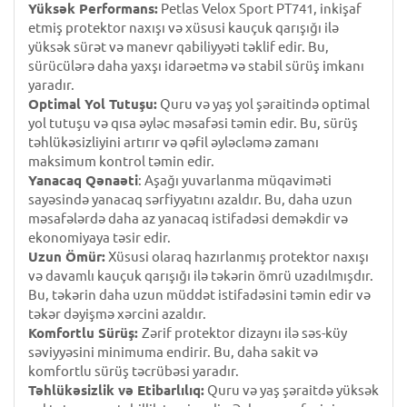
Yüksək Performans:
Petlas Velox Sport PT741, inkişaf
etmiş protektor naxışı və xüsusi kauçuk qarışığı ilə
yüksək sürət və manevr qabiliyyəti təklif edir. Bu,
sürücülərə daha yaxşı idarəetmə və stabil sürüş imkanı
yaradır.
Optimal Yol Tutuşu:
Quru və yaş yol şəraitində optimal
yol tutuşu və qısa əyləc məsafəsi təmin edir. Bu, sürüş
təhlükəsizliyini artırır və qəfil əyləcləmə zamanı
maksimum kontrol təmin edir.
Yanacaq Qənaəti
: Aşağı yuvarlanma müqaviməti
sayəsində yanacaq sərfiyyatını azaldır. Bu, daha uzun
məsafələrdə daha az yanacaq istifadəsi deməkdir və
ekonomiyaya təsir edir.
Uzun Ömür:
Xüsusi olaraq hazırlanmış protektor naxışı
və davamlı kauçuk qarışığı ilə təkərin ömrü uzadılmışdır.
Bu, təkərin daha uzun müddət istifadəsini təmin edir və
təkər dəyişmə xərcini azaldır.
Komfortlu Sürüş:
Zərif protektor dizaynı ilə səs-küy
səviyyəsini minimuma endirir. Bu, daha sakit və
komfortlu sürüş təcrübəsi yaradır.
Təhlükəsizlik və Etibarlılıq:
Quru və yaş şəraitdə yüksək