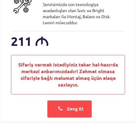
Servisimizdə son texnologiya
avadanlıqları olan Sıvic və Bright
markaları ilə Montaj, Balans və Disk
təmiri mövcuddur.
211
M
Sifariş vermək istədiyiniz təkər hal-hazırda
mərkəzi anbarımızdadır! Zəhmət olmasa
sifarişlə bağlı məlumat almaq üçün əlaqə
saxlayın.
Zəng Et