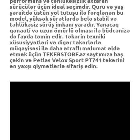
performans və təhlükəsizlik axtaran
sürücülər üçün ideal seçimdir. Quru və yaş
şəraitdə üstün yol tutuşu ilə fərqlənən bu
model, yüksək sürətlərdə belə stabil və
təhlükəsiz sürüş imkanı yaradır. Yanacaq
qənaəti və uzun ömürlü olması ilə büdcənizə
də fayda təmin edir. Təkərin texniki
xüsusiyyətləri və digər təkərlərlə
müqayisəsi ilə daha ətraflı məlumat əldə
etmək üçün TEKERSTORE.az saytımıza baş
çəkin və Petlas Velox Sport PT741 təkərini
ən yaxşı qiymətlərlə sifariş edin.