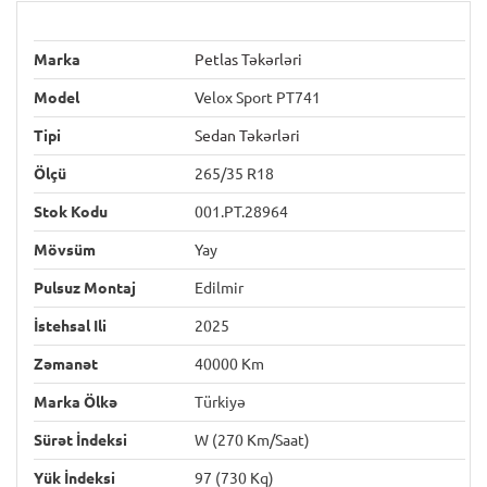
Marka
Petlas Təkərləri
Model
Velox Sport PT741
Tipi
Sedan Təkərləri
Ölçü
265/35 R18
Stok Kodu
001.PT.28964
Mövsüm
Yay
Pulsuz Montaj
Edilmir
İstehsal Ili
2025
Zəmanət
40000 Km
Marka Ölkə
Türkiyə
Sürət İndeksi
W (270 Km/saat)
Yük İndeksi
97 (730 Kq)