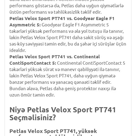
performans göstərsə də, Petlas daha uyğun qiymətlərlə
üstün performans və təhlükəsizlik təklif edir.
Petlas Velox Sport PT741 vs. Goodyear Eagle F1
Asymmetric 5:
Goodyear Eagle F1 Asymmetric 5
təkərləri yüksək performans və əla yol tutuşu ilə tanınır,
lakin Petlas Velox Sport PT741 daha sakit sürüş və aşağı
səs-küy səviyyəsi təmin edir, bu da şəhər içi sürüşlər üçün
idealdır.
Petlas Velox Sport PT741 vs. Continental
ContiSportContact 5:
Continental ContiSportContact 5
təkərləri yüksək sürət və manevr qabiliyyəti ilə tanınır,
lakin Petlas Velox Sport PT741, daha uyğun qiymətə
bənzər performans və yanacaq qənaəti təklif edir.
Bundan əlavə, Petlas daha geniş protektor naxışı ilə
uzun ömür təmin edir.
Niyə Petlas Velox Sport PT741
Seçməlisiniz?
Petlas Velox Sport PT741, yüksək