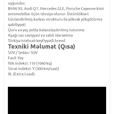
uyğundur.
BMW X5, Audi Q7, Mercedes GLE, Porsche Cayenne kimi
avtomobillər üçün tövsiyə olunur.
Üstünlükləri:
Gücləndirilmiş karkas strukturu ilə yüksək yükgötürmə
qabiliyyəti
Quru və yaş yolda balanslaşdırılmış tutunma
Aşağı səs səviyyəsi və sabit idarəetmə
Türkiyə istehsalı keyfiyyətli brend
Texniki Məlumat (Qısa)
SUV / Sedan: SUV
Fəsil: Yay
Yük indeksi: 110 (1060 kq)
Sürət indeksi: Y (300 km/saat)
XL (Extra Load):