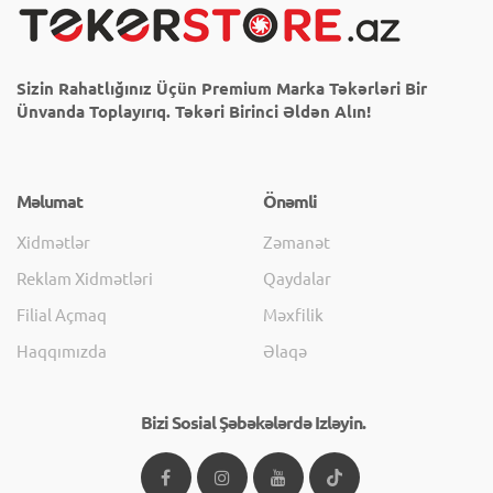
Sizin Rahatlığınız Üçün Premium Marka Təkərləri Bir
Ünvanda Toplayırıq. Təkəri Birinci Əldən Alın!
Məlumat
Önəmli
Xidmətlər
Zəmanət
Reklam Xidmətləri
Qaydalar
Filial Açmaq
Məxfilik
Haqqımızda
Əlaqə
Bizi Sosial Şəbəkələrdə Izləyin.