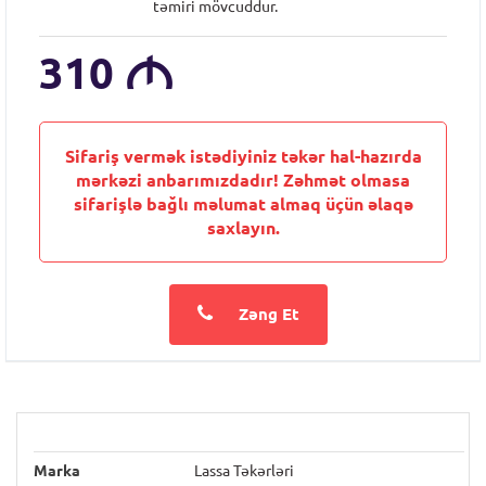
təmiri mövcuddur.
310
M
Sifariş vermək istədiyiniz təkər hal-hazırda
mərkəzi anbarımızdadır! Zəhmət olmasa
sifarişlə bağlı məlumat almaq üçün əlaqə
saxlayın.
Zəng Et
Marka
Lassa Təkərləri