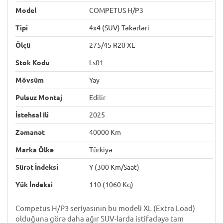
Model
COMPETUS H/P3
Tipi
4x4 (SUV) Təkərləri
Ölçü
275/45 R20 XL
Stok Kodu
Ls01
Mövsüm
Yay
Pulsuz Montaj
Edilir
İstehsal Ili
2025
Zəmanət
40000 Km
Marka Ölkə
Türkiyə
Sürət İndeksi
Y (300 Km/saat)
Yük İndeksi
110 (1060 Kq)
Competus H/P3 seriyasının bu modeli XL (Extra Load)
olduğuna görə daha ağır SUV-larda istifadəyə tam