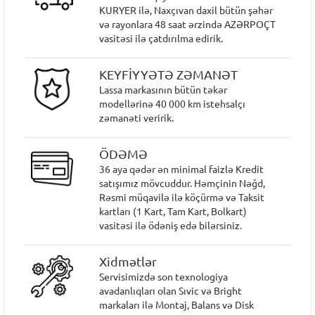
KURYER ilə, Naxçıvan daxil bütün şəhər
və rayonlara 48 saat ərzində AZƏRPOÇT
vasitəsi ilə çatdırılma edirik.
KEYFİYYƏTƏ ZƏMANƏT
Lassa markasının bütün təkər
modellərinə 40 000 km istehsalçı
zəmanəti veririk.
ÖDƏMƏ
36 aya qədər ən minimal faizlə Kredit
satışımız mövcuddur. Həmçinin Nəğd,
Rəsmi müqavilə ilə köçürmə və Taksit
kartları (1 Kart, Tam Kart, Bolkart)
vasitəsi ilə ödəniş edə bilərsiniz.
Xidmətlər
Servisimizdə son texnologiya
avadanlıqları olan Sıvic və Bright
markaları ilə Montaj, Balans və Disk