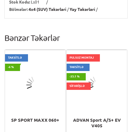
Stok Kodu:
Ls01
/
Bölmələr:
4x4 (SUV) Təkərləri
/
Yay Təkərləri
/
Bənzər Təkərlər
TAKSİTLƏ
PULSUZ MONTAJ
-6 %
TAKSİTLƏ
-35.1 %
SİFARİŞLƏ
SP SPORT MAXX 060+
ADVAN Sport A/S+ EV
V405