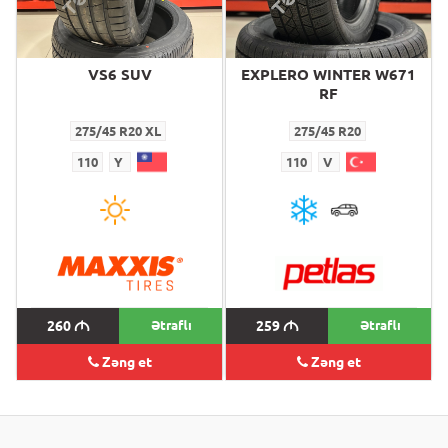
VS6 SUV
EXPLERO WINTER W671
RF
275/45 R20 XL
275/45 R20
110
Y
110
V
260
M
Ətraflı
259
M
Ətraflı
Zəng et
Zəng et