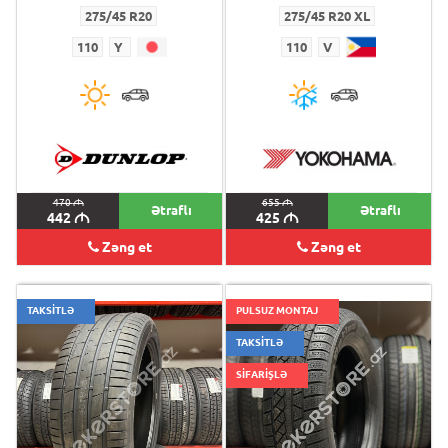
275/45 R20
275/45 R20 XL
110
Y
110
V
470
M
655
M
Ətraflı
Ətraflı
442
M
425
M
Zəng et
Zəng et
TAKSİTLƏ
PULSUZ MONTAJ
TAKSİTLƏ
SİFARİŞLƏ