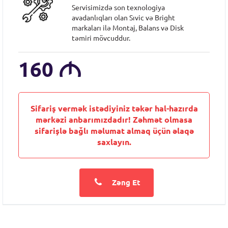
Servisimizdə son texnologiya
avadanlıqları olan Sıvic və Bright
markaları ilə Montaj, Balans və Disk
təmiri mövcuddur.
160
M
Sifariş vermək istədiyiniz təkər hal-hazırda
mərkəzi anbarımızdadır! Zəhmət olmasa
sifarişlə bağlı məlumat almaq üçün əlaqə
saxlayın.
Zəng Et