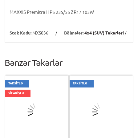
MAXXIS Premitra HP5 235/55 ZR17 103W
Stok Kodu:
MXS036
/
Bölmələr:
4x4 (SUV) Təkərləri
/
Bənzər Təkərlər
TAKSİTLƏ
TAKSİTLƏ
SİFARİŞLƏ