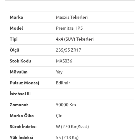
Marka
Maxxis Təkərləri
Model
Premitra HP5
Tipi
4x4 (SUV) Təkərləri
Ölçü
235/55 ZR17
Stok Kodu
MXS036
Mövsüm
Yay
Pulsuz Montaj
Edilmir
İstehsal Ili
-
Zəmanət
50000 Km
Marka Ölkə
Çin
Sürət İndeksi
W (270 Km/saat)
Yük İndeksi
55 (218 Kq)