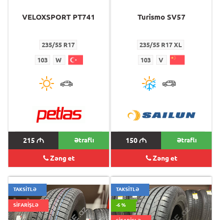
VELOXSPORT PT741
Turismo SV57
235/55 R17
235/55 R17 XL
103
W
103
V
215
M
Ətraflı
150
M
Ətraflı
Zəng et
Zəng et
TAKSİTLƏ
TAKSİTLƏ
SİFARİŞLƏ
-6 %