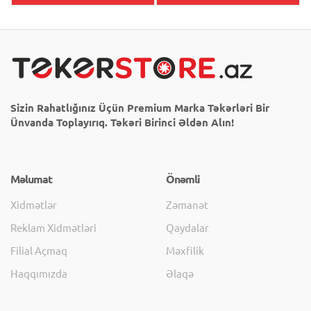
Sizin Rahatlığınız Üçün Premium Marka Təkərləri Bir
Ünvanda Toplayırıq. Təkəri Birinci Əldən Alın!
Məlumat
Önəmli
Xidmətlər
Zəmanət
Reklam Xidmətləri
Qaydalar
Filial Açmaq
Məxfilik
Haqqımızda
Əlaqə