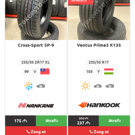
SİFARİŞLƏ
Cross-Sport SP-9
Ventus Prime3 K135
235/55 ZR17 XL
235/55 R17
99
V
103
Y
252
M
175
M
Ətraflı
Ətraflı
237
M
Zəng et
Zəng et