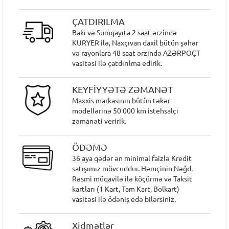
ÇATDIRILMA
Bakı və Sumqayıta 2 saat ərzində
KURYER ilə, Naxçıvan daxil bütün şəhər
və rayonlara 48 saat ərzində AZƏRPOÇT
vasitəsi ilə çatdırılma edirik.
KEYFİYYƏTƏ ZƏMANƏT
Maxxis markasının bütün təkər
modellərinə 50 000 km istehsalçı
zəmanəti veririk.
ÖDƏMƏ
36 aya qədər ən minimal faizlə Kredit
satışımız mövcuddur. Həmçinin Nəğd,
Rəsmi müqavilə ilə köçürmə və Taksit
kartları (1 Kart, Tam Kart, Bolkart)
vasitəsi ilə ödəniş edə bilərsiniz.
Xidmətlər