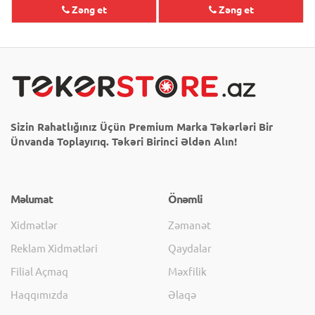
Zəng et
Zəng et
Sizin Rahatlığınız Üçün Premium Marka Təkərləri Bir
Ünvanda Toplayırıq. Təkəri Birinci Əldən Alın!
Məlumat
Önəmli
Xidmətlər
Zəmanət
Reklam Xidmətləri
Qaydalar
Filial Açmaq
Məxfilik
Haqqımızda
Əlaqə