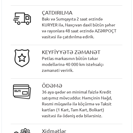
ÇATDIRILMA
Bakı və Sumqayıta 2 saat ərzində
KURYER ilə, Naxçıvan daxil bütün şəhər
və rayonlara 48 saat ərzində AZƏRPOÇT
vasitəsi ilə çatdırılma edirik.
KEYFİYYƏTƏ ZƏMANƏT
Petlas markasının bütün təkər
modellərinə 40 000 km istehsalçı
zəmanəti veririk.
ÖDƏMƏ
36 aya qədər ən minimal faizlə Kredit
satışımız mövcuddur. Həmçinin Nəğd,
Rəsmi müqavilə ilə köçürmə və Taksit
kartları (1 Kart, Tam Kart, Bolkart)
vasitəsi ilə ödəniş edə bilərsiniz.
Xidmətlər