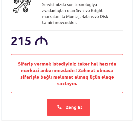
Servisimizdə son texnologiya
avadanlıqları olan Sıvic və Bright
markaları ilə Montaj, Balans və Disk
təmiri mövcuddur.
215
M
Sifariş vermək istədiyiniz təkər hal-hazırda
mərkəzi anbarımızdadır! Zəhmət olmasa
sifarişlə bağlı məlumat almaq üçün əlaqə
saxlayın.
Zəng Et