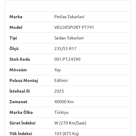
Marka
Petlas Təkərləri
Model
VELOXSPORT PT741
Tipi
Sedan Təkərləri
Ölçü
235/55 R17
Stok Kodu
001.PT.24390
Mövsüm
Yay
Pulsuz Montaj
Edilmir
İstehsal Ili
2025
Zəmanət
40000 Km
Marka Ölkə
Türkiyə
Sürət İndeksi
W (270 Km/saat)
Yük İndeksi
103 (875 Kq)