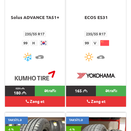
Solus ADVANCE TA51+
ECOS ES31
235/55 R17
235/55 R17
99
H
99
V
191
M
Ətraflı
165
M
Ətraflı
180
M
Zəng et
Zəng et
TAKSİTLƏ
TAKSİTLƏ
-6 %
-6 %