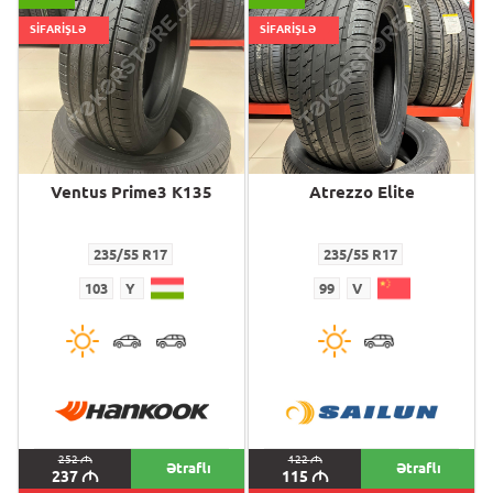
SİFARİŞLƏ
SİFARİŞLƏ
Ventus Prime3 K135
Atrezzo Elite
235/55 R17
235/55 R17
103
Y
99
V
252
M
122
M
Ətraflı
Ətraflı
237
M
115
M