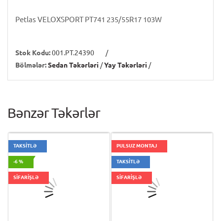
Petlas VELOXSPORT PT741 235/55R17 103W
Stok Kodu:
001.PT.24390
/
Bölmələr:
Sedan Təkərləri
/
Yay Təkərləri
/
Bənzər Təkərlər
TAKSİTLƏ
PULSUZ MONTAJ
-6 %
TAKSİTLƏ
SİFARİŞLƏ
SİFARİŞLƏ