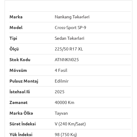
Marka
Nankang Təkərləri
Model
Cross-Sport SP-9
Tipi
Sedan Təkərləri
Ölçü
225/50 R17 XL
Stok Kodu
ATNNKN025
Mövsüm
4 Fəsil
Pulsuz Montaj
Edilmir
İstehsal Ili
2025
Zəmanət
40000 Km
Marka Ölkə
Tayvan
Sürət İndeksi
V (240 Km/saat)
Yük İndeksi
98 (750 Kq)