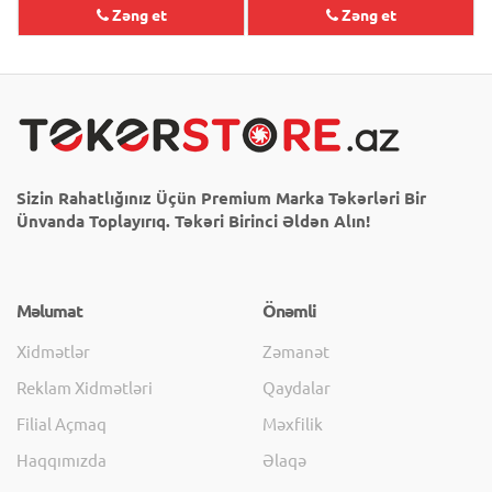
Zəng et
Zəng et
Sizin Rahatlığınız Üçün Premium Marka Təkərləri Bir
Ünvanda Toplayırıq. Təkəri Birinci Əldən Alın!
Məlumat
Önəmli
Xidmətlər
Zəmanət
Reklam Xidmətləri
Qaydalar
Filial Açmaq
Məxfilik
Haqqımızda
Əlaqə