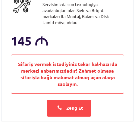
Servisimizdə son texnologiya
avadanlıqları olan Sıvic və Bright
markaları ilə Montaj, Balans və Disk
təmiri mövcuddur.
145
M
Sifariş vermək istədiyiniz təkər hal-hazırda
mərkəzi anbarımızdadır! Zəhmət olmasa
sifarişlə bağlı məlumat almaq üçün əlaqə
saxlayın.
Zəng Et