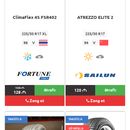
ClimaFlex 4S FSR402
ATREZZO ELITE 2
225/50 R17 XL
225/50 R17
98
V
94
V
136
M
Ətraflı
120
M
Ətraflı
128
M
Zəng et
Zəng et
TAKSİTLƏ
TAKSİTLƏ
SİFARİŞLƏ