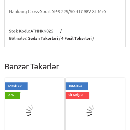
Nankang Cross-Sport SP-9 225/50 R17 98V XL M+S
Stok Kodu:
ATNNKN025
/
Bölmələr:
Sedan Təkərləri
/
4 Fəsil Təkərləri
/
Bənzər Təkərlər
TAKSİTLƏ
TAKSİTLƏ
-6 %
SİFARİŞLƏ