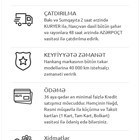
ÇATDIRILMA
Bakı və Sumqayıta 2 saat ərzində
KURYER ilə, Naxçıvan daxil bütün şəhər
və rayonlara 48 saat ərzində AZƏRPOÇT
vasitəsi ilə çatdırılma edirik.
KEYFİYYƏTƏ ZƏMANƏT
Nankang markasının bütün təkər
modellərinə 40 000 km istehsalçı
zəmanəti veririk
ÖDƏMƏ
36 aya qədər ən minimal faizlə Kredit
satışımız mövcuddur. Həmçinin Nəğd,
Rəsmi müqavilə ilə köçürmə və Taksit
kartları (1 Kart, Tam Kart, Bolkart)
vasitəsi ilə ödəniş edə bilərsiniz.
Xidmətlər