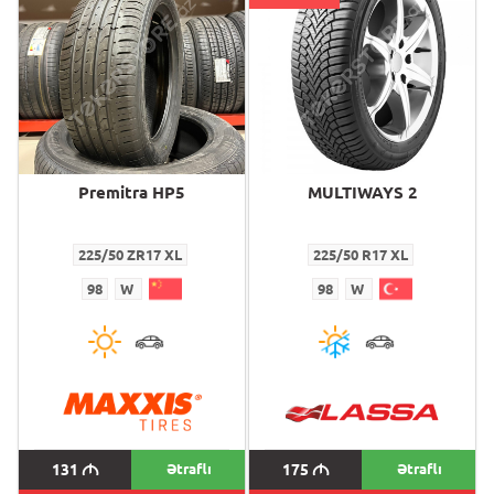
Premitra HP5
MULTIWAYS 2
225/50 ZR17 XL
225/50 R17 XL
98
W
98
W
131
M
Ətraflı
175
M
Ətraflı