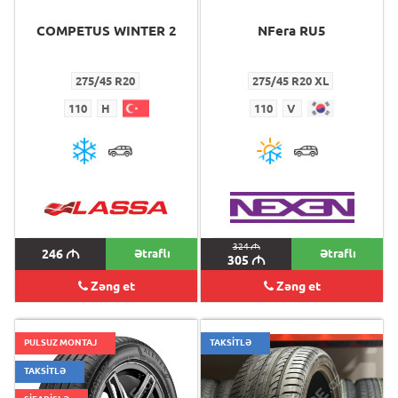
COMPETUS WINTER 2
NFera RU5
275/45 R20
275/45 R20 XL
110
H
110
V
324
M
246
M
Ətraflı
Ətraflı
305
M
Zəng et
Zəng et
PULSUZ MONTAJ
TAKSİTLƏ
TAKSİTLƏ