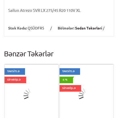
Sailun Atrezo SVR LX 275/45 R20 110V XL
Stok Kodu:
QSÜDFR5
/
Bölmələr:
Sedan Təkərləri
/
Bənzər Təkərlər
TAKSİTLƏ
TAKSİTLƏ
SİFARİŞLƏ
-6 %
SİFARİŞLƏ