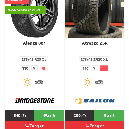
SİFARİŞLƏ
NƏĞD ALIŞDA ENDIRIM
Alenza 001
Atrezzo ZSR
275/45 R20 XL
275/45 ZR20 XL
110
Y
110
Y
540
M
Ətraflı
200
M
Ətraflı
Zəng et
Zəng et