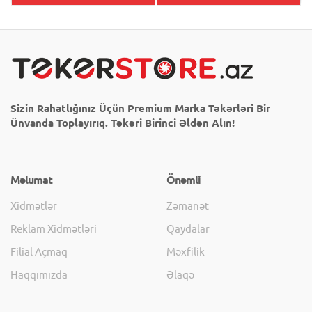
Sizin Rahatlığınız Üçün Premium Marka Təkərləri Bir
Ünvanda Toplayırıq. Təkəri Birinci Əldən Alın!
Məlumat
Önəmli
Xidmətlər
Zəmanət
Reklam Xidmətləri
Qaydalar
Filial Açmaq
Məxfilik
Haqqımızda
Əlaqə