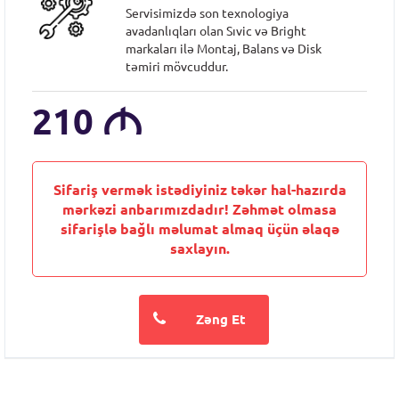
Servisimizdə son texnologiya
avadanlıqları olan Sıvic və Bright
markaları ilə Montaj, Balans və Disk
təmiri mövcuddur.
210
M
Sifariş vermək istədiyiniz təkər hal-hazırda
mərkəzi anbarımızdadır! Zəhmət olmasa
sifarişlə bağlı məlumat almaq üçün əlaqə
saxlayın.
Zəng Et