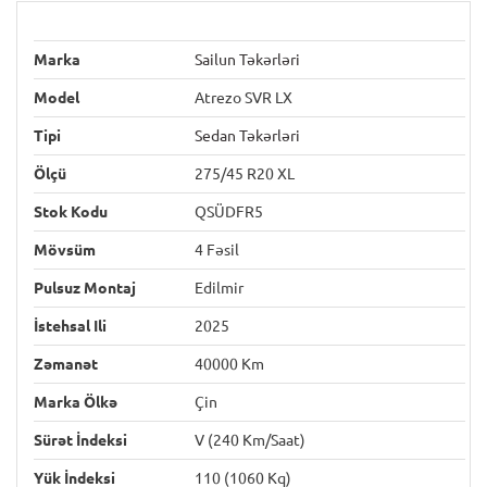
Marka
Sailun Təkərləri
Model
Atrezo SVR LX
Tipi
Sedan Təkərləri
Ölçü
275/45 R20 XL
Stok Kodu
QSÜDFR5
Mövsüm
4 Fəsil
Pulsuz Montaj
Edilmir
İstehsal Ili
2025
Zəmanət
40000 Km
Marka Ölkə
Çin
Sürət İndeksi
V (240 Km/saat)
Yük İndeksi
110 (1060 Kq)