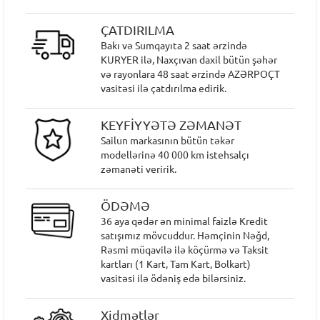
ÇATDIRILMA
Bakı və Sumqayıta 2 saat ərzində
KURYER ilə, Naxçıvan daxil bütün şəhər
və rayonlara 48 saat ərzində AZƏRPOÇT
vasitəsi ilə çatdırılma edirik.
KEYFİYYƏTƏ ZƏMANƏT
Sailun markasının bütün təkər
modellərinə 40 000 km istehsalçı
zəmanəti veririk.
ÖDƏMƏ
36 aya qədər ən minimal faizlə Kredit
satışımız mövcuddur. Həmçinin Nəğd,
Rəsmi müqavilə ilə köçürmə və Taksit
kartları (1 Kart, Tam Kart, Bolkart)
vasitəsi ilə ödəniş edə bilərsiniz.
Xidmətlər