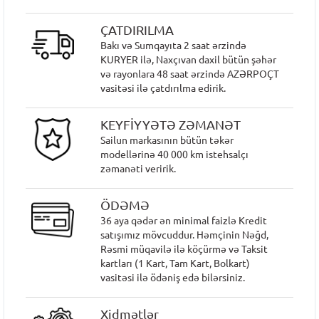
ÇATDIRILMA
Bakı və Sumqayıta 2 saat ərzində
KURYER ilə, Naxçıvan daxil bütün şəhər
və rayonlara 48 saat ərzində AZƏRPOÇT
vasitəsi ilə çatdırılma edirik.
KEYFİYYƏTƏ ZƏMANƏT
Sailun markasının bütün təkər
modellərinə 40 000 km istehsalçı
zəmanəti veririk.
ÖDƏMƏ
36 aya qədər ən minimal faizlə Kredit
satışımız mövcuddur. Həmçinin Nəğd,
Rəsmi müqavilə ilə köçürmə və Taksit
kartları (1 Kart, Tam Kart, Bolkart)
vasitəsi ilə ödəniş edə bilərsiniz.
Xidmətlər