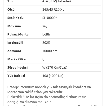
Tipi
4x4 (SUV) Təkərləri
Ölçü
265/45 R20 XL
Stok Kodu
SLN00006
Mövsüm
Yay
Pulsuz Montaj
Edilir
İstehsal Ili
2025
Zəmanət
40000 Km
Marka Ölkə
Çin
Sürət İndeksi
W (270 Km/saat)
Yük İndeksi
108 (1000 Kq)
Erange Premium modeli yüksək səviyyəli komfort və
idarəetmə təklif edən yay təkəridir.
Elektrikli SUV-lar üçün də optimallaşdırılmış rezin
qarışığı və dizayna malikdir.