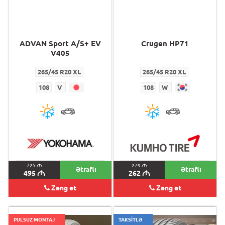
ADVAN Sport A/S+ EV
Crugen HP71
V405
265/45 R20 XL
265/45 R20 XL
108
V
108
W
725
M
279
M
Ətraflı
Ətraflı
495
M
262
M
Zəng et
Zəng et
PULSUZ MONTAJ
TAKSİTLƏ