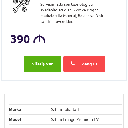
Servisimizdə son texnologiya
avadanlıqları olan Sıvic və Bright
markaları ilə Montaj, Balans və Disk
təmiri mövcuddur.
390
M
Zəng Et
Marka
Sailun Təkərləri
Model
Sailun Erange Premıum EV