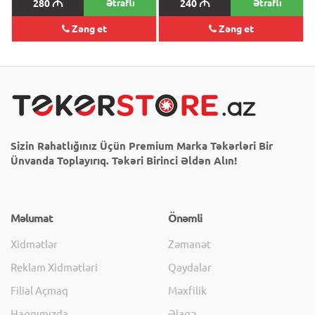
280
M
Ətraflı
240
M
Ətraflı
Zəng et
Zəng et
Sizin Rahatlığınız Üçün Premium Marka Təkərləri Bir
Ünvanda Toplayırıq. Təkəri Birinci Əldən Alın!
Məlumat
Önəmli
Xidmətlər
Zəmanət
Reklam Xidmətləri
Qaydalar
Filial Açmaq
Məxfilik
Haqqımızda
Əlaqə