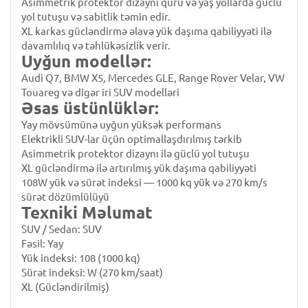
Asimmetrik protektor dizaynı quru və yaş yollarda güclü
yol tutuşu və sabitlik təmin edir.
XL karkas gücləndirmə əlavə yük daşıma qabiliyyəti ilə
davamlılıq və təhlükəsizlik verir.
Uyğun modellər:
Audi Q7, BMW X5, Mercedes GLE, Range Rover Velar, VW
Touareg və digər iri SUV modelləri
Əsas üstünlüklər:
Yay mövsümünə uyğun yüksək performans
Elektrikli SUV-lar üçün optimallaşdırılmış tərkib
Asimmetrik protektor dizaynı ilə güclü yol tutuşu
XL gücləndirmə ilə artırılmış yük daşıma qabiliyyəti
108W yük və sürət indeksi — 1000 kq yük və 270 km/s
sürət dözümlülüyü
Texniki Məlumat
SUV / Sedan: SUV
Fəsil: Yay
Yük indeksi: 108 (1000 kq)
Sürət indeksi: W (270 km/saat)
XL (Gücləndirilmiş)