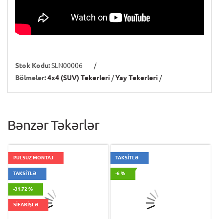
Stok Kodu:
SLN00006
/
Bölmələr:
4x4 (SUV) Təkərləri
/
Yay Təkərləri
/
Bənzər Təkərlər
PULSUZ MONTAJ
TAKSİTLƏ
TAKSİTLƏ
-6 %
-31.72 %
SİFARİŞLƏ