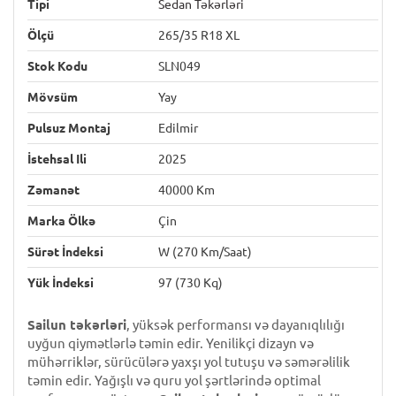
Tipi
Sedan Təkərləri
Ölçü
265/35 R18 XL
Stok Kodu
SLN049
Mövsüm
Yay
Pulsuz Montaj
Edilmir
İstehsal Ili
2025
Zəmanət
40000 Km
Marka Ölkə
Çin
Sürət İndeksi
W (270 Km/saat)
Yük İndeksi
97 (730 Kq)
Sailun təkərləri
, yüksək performansı və dayanıqlılığı
uyğun qiymətlərlə təmin edir. Yenilikçi dizayn və
mühərriklər, sürücülərə yaxşı yol tutuşu və səmərəlilik
təmin edir. Yağışlı və quru yol şərtlərində optimal