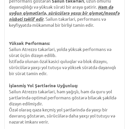
performans göstərən
Sailun təkərləri
, uzun ömürlü
dayanıqlılığı və yüksək sürəti bir araya gətirir.
Həm də
uyğun qiymətlərlə, sürücülərə yaxşı bir qiymət/məsafə
nisbəti təklif edir
. Sailun təkərləri, performans və
keyfiyyətdə mükəmməl bir birliyi təmin edir.
Yüksək Performans:
Sailun Atrezzo təkərləri, yolda yüksək performans və
sürət üçün dizayn edilib.
İstifadə olunan özəl kəsici quluqlar və blok dizaynı,
sürücülərə yaxşı yol tutuşu və yüksek sürətdə dayanıqlı
bir sürət təmin edir.
İşlənmiş Yol Şərtlərinə Uyğunluq:
Sailun Atrezzo təkərləri, həm yağışlı, həm də quru yol
şərtlərində optimal performans göstərə biləcək şəkildə
dizayn edilmişdir.
Özəl olaraq qəza keçmiş yol şərtlərində də yaxşı bir
davranış göstərən, sürücülərə daha yaxşı yol tutuşu və
nəzarət imkanı verir.