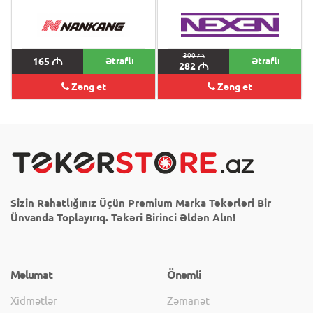
300
M
165
M
Ətraflı
Ətraflı
282
M
Zəng et
Zəng et
Sizin Rahatlığınız Üçün Premium Marka Təkərləri Bir
Ünvanda Toplayırıq. Təkəri Birinci Əldən Alın!
Məlumat
Önəmli
Xidmətlər
Zəmanət