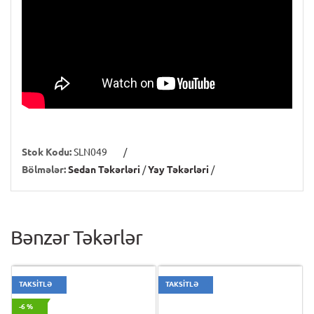
Stok Kodu:
SLN049
/
Bölmələr:
Sedan Təkərləri
/
Yay Təkərləri
/
Bənzər Təkərlər
TAKSİTLƏ
TAKSİTLƏ
-6 %