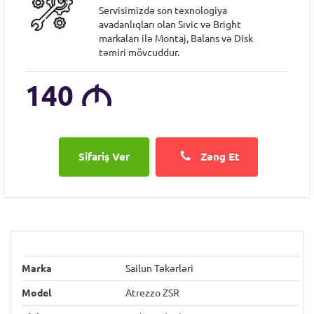
Servisimizdə son texnologiya
avadanlıqları olan Sıvic və Bright
markaları ilə Montaj, Balans və Disk
təmiri mövcuddur.
140
M
Zəng Et
Marka
Sailun Təkərləri
Model
Atrezzo ZSR