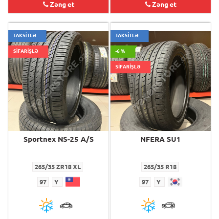
Zəng et
Zəng et
TAKSİTLƏ
TAKSİTLƏ
SİFARİŞLƏ
-6 %
SİFARİŞLƏ
Sportnex NS-25 A/S
NFERA SU1
265/35 ZR18 XL
265/35 R18
97
Y
97
Y