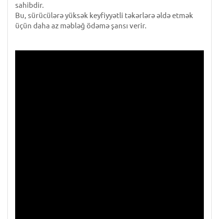
sahibdir.
Bu, sürücülərə yüksək keyfiyyətli təkərlərə əldə etmək
üçün daha az məbləğ ödəmə şansı verir.