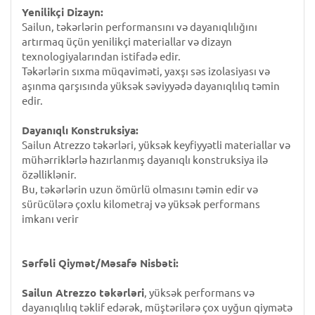
Yenilikçi Dizayn:
Sailun, təkərlərin performansını və dayanıqlılığını
artırmaq üçün yenilikçi materiallar və dizayn
texnologiyalarından istifadə edir.
Təkərlərin sıxma müqaviməti, yaxşı səs izolasiyası və
aşınma qarşısında yüksək səviyyədə dayanıqlılıq təmin
edir.
Dayanıqlı Konstruksiya:
Sailun Atrezzo təkərləri, yüksək keyfiyyətli materiallar və
mühərriklərlə hazırlanmış dayanıqlı konstruksiya ilə
özəlliklənir.
Bu, təkərlərin uzun ömürlü olmasını təmin edir və
sürücülərə çoxlu kilometraj və yüksək performans
imkanı verir
Sərfəli Qiymət/Məsafə Nisbəti:
Sailun Atrezzo təkərləri
, yüksək performans və
dayanıqlılıq təklif edərək, müştərilərə çox uyğun qiymətə