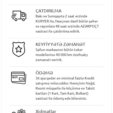
ÇATDIRILMA
Bakı və Sumqayıta 2 saat ərzində
KURYER ilə, Naxçıvan daxil bütün şəhər
və rayonlara 48 saat ərzində AZƏRPOÇT
vasitəsi ilə çatdırılma edirik.
KEYFİYYƏTƏ ZƏMANƏT
Sailun markasının bütün təkər
modellərinə 40 000 km istehsalçı
zəmanəti veririk.
ÖDƏMƏ
36 aya qədər ən minimal faizlə Kredit
satışımız mövcuddur. Həmçinin Nəğd,
Rəsmi müqavilə ilə köçürmə və Taksit
kartları (1 Kart, Tam Kart, Bolkart)
vasitəsi ilə ödəniş edə bilərsiniz.
Xidmətlər