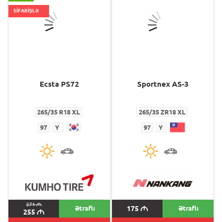
SİFARİŞLƏ
Ecsta PS72
Sportnex AS-3
265/35 R18 XL
265/35 ZR18 XL
97
Y
97
Y
271
M
Ətraflı
175
M
Ətraflı
255
M